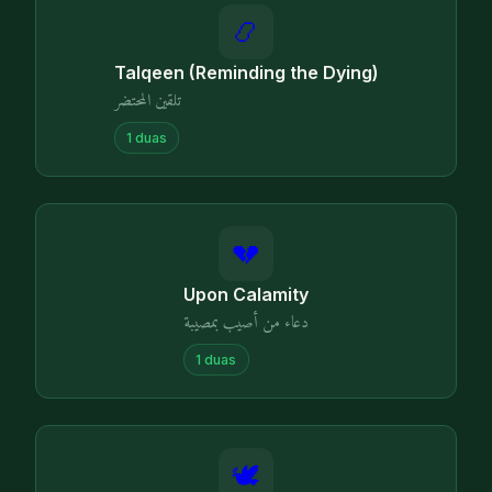
📿
Talqeen (Reminding the Dying)
تلقين المحتضر
1
duas
💔
Upon Calamity
دعاء من أصيب بمصيبة
1
duas
🕊️