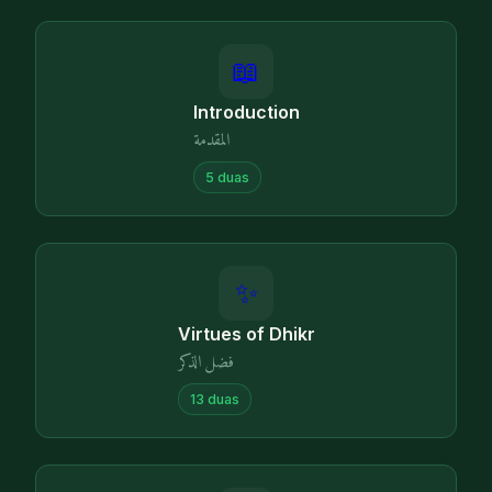
📖
Introduction
المقدمة
5
duas
✨
Virtues of Dhikr
فضل الذكر
13
duas