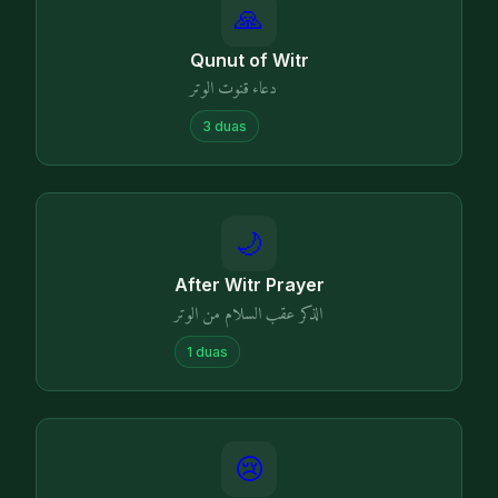
🙏
Qunut of Witr
دعاء قنوت الوتر
3
duas
🌙
After Witr Prayer
الذكر عقب السلام من الوتر
1
duas
😢