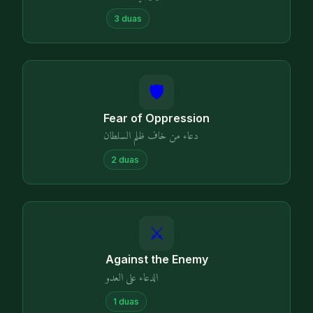
3
duas
🛡️
Fear of Oppression
دعاء من خاف ظلم السلطان
2
duas
⚔️
Against the Enemy
الدعاء على العدو
1
duas