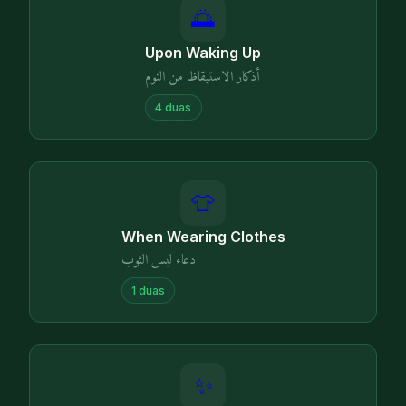
🌅
Upon Waking Up
أذكار الاستيقاظ من النوم
4
duas
👕
When Wearing Clothes
دعاء لبس الثوب
1
duas
✨