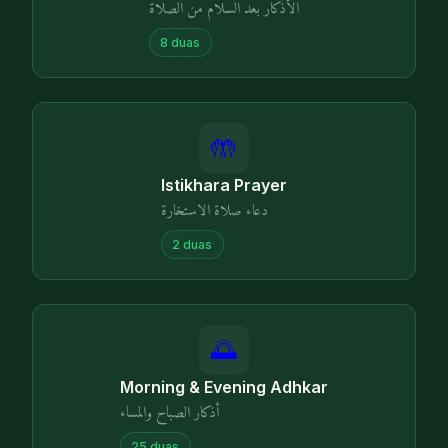
الأذكار بعد السلام من الصلاة
8
duas
🤲
Istikhara Prayer
دعاء صلاة الاستخارة
2
duas
🌅
Morning & Evening Adhkar
أذكار الصباح والمساء
25
duas