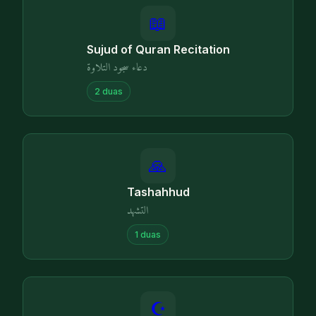
📖
Sujud of Quran Recitation
دعاء سجود التلاوة
2
duas
🙏
Tashahhud
التشهد
1
duas
☪️