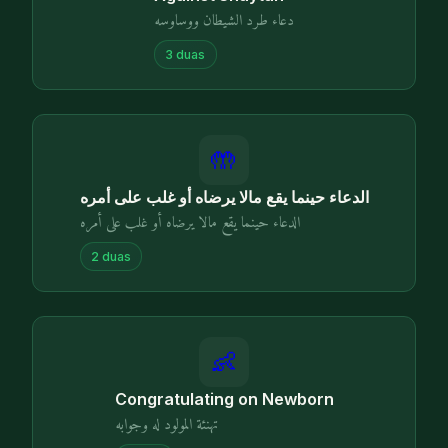
دعاء طرد الشيطان ووساوسه
3
duas
🤲
الدعاء حينما يقع مالا يرضاه أو غلب على أمره
الدعاء حينما يقع مالا يرضاه أو غلب على أمره
2
duas
👶
Congratulating on Newborn
تهنئة المولود له وجوابه