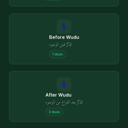
💧
Before Wudu
الذكر قبل الوضوء
1
duas
💧
After Wudu
الذكر بعد الفراغ من الوضوء
3
duas