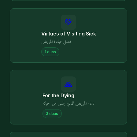
💚
Virtues of Visiting Sick
فضل عيادة المريض
1
duas
🙏
For the Dying
دعاء المريض الذي يئس من حياته
3
duas