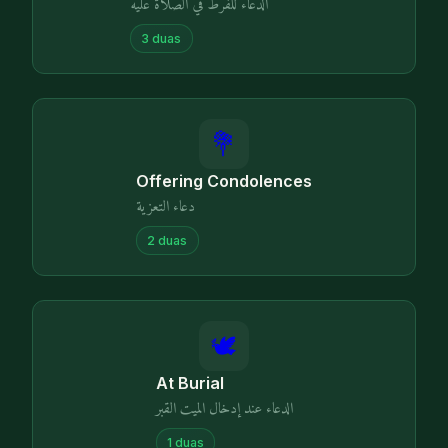
الدعاء للفرط في الصلاة عليه
3
duas
💐
Offering Condolences
دعاء التعزية
2
duas
🕊️
At Burial
الدعاء عند إدخال الميت القبر
1
duas