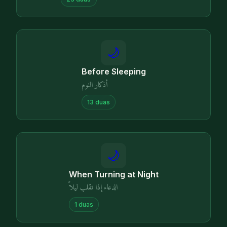
🌙
Before Sleeping
أذكار النوم
13
duas
🌙
When Turning at Night
الدعاء إذا تقلب ليلاً
1
duas