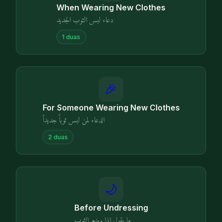
When Wearing New Clothes
دعاء لبس الثوب الجديد
1
duas
🎉
For Someone Wearing New Clothes
الدعاء لمن لبس ثوباً جديداً
2
duas
🌙
Before Undressing
ما يقول إذا وضع الثوب