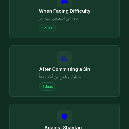
🏔️
When Facing Difficulty
دعاء من استصعب عليه أمر
1
duas
🙏
After Committing a Sin
ما يقول ويفعل من أذنب ذنباً
1
duas
🛡️
Against Shaytan