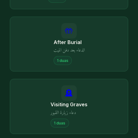
🤲
After Burial
الدعاء بعد دفن الميت
1
duas
🪦
Visiting Graves
دعاء زيارة القبور
1
duas