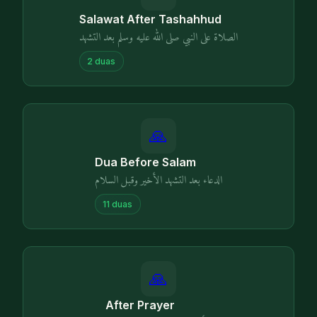
Salawat After Tashahhud
الصلاة على النبي صلى الله عليه وسلم بعد التشهد
2
duas
🙏
Dua Before Salam
الدعاء بعد التشهد الأخير وقبل السلام
11
duas
🙏
After Prayer