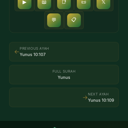
▶
📖
📑
📜
𝕏
📋
💬
PREVIOUS AYAH
←
Yunus
10
:
107
FULL SURAH
Yunus
NEXT AYAH
→
Yunus
10
:
109