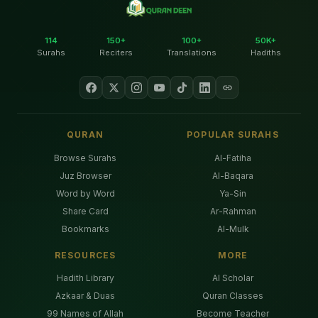
114
150+
100+
50K+
Surahs
Reciters
Translations
Hadiths
QURAN
POPULAR SURAHS
Browse Surahs
Al-Fatiha
Juz Browser
Al-Baqara
Word by Word
Ya-Sin
Share Card
Ar-Rahman
Bookmarks
Al-Mulk
RESOURCES
MORE
Hadith Library
AI Scholar
Azkaar & Duas
Quran Classes
99 Names of Allah
Become Teacher