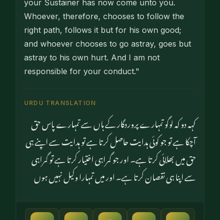
your Sustainer has now come unto you.
Whoever, therefore, chooses to follow the
right path, follows it but for his own good;
and whoever chooses to go astray, goes but
astray to his own hurt. And I am not
responsible for your conduct."
URDU TRANSLATION
کہہ دو کہ لوگو تمہارے پروردگار کے ہاں سے تمہارے پاس حق
آچکا ہے تو جو کوئی ہدایت حاصل کرتا ہے تو ہدایت سے اپنے ہی
حق میں بھلائی کرتا ہے۔ اور جو گمراہی اختیار کرتا ہے تو گمراہی
سے اپنا ہی نقصان کرتا ہے۔ اور میں تمہارا وکیل نہیں ہوں