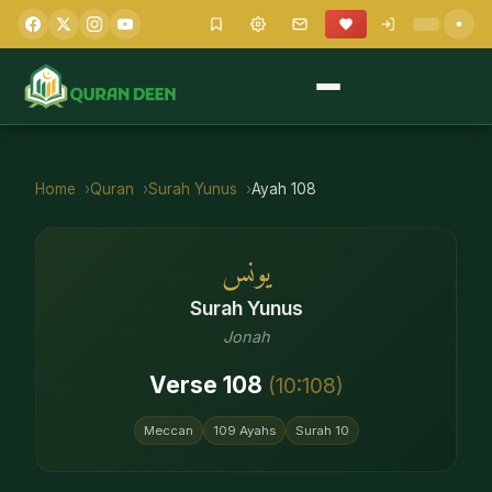
Home
Quran
Surah
Yunus
Ayah
108
يونس
Surah
Yunus
Jonah
Verse
108
(
10
:
108
)
Meccan
109
Ayahs
Surah
10