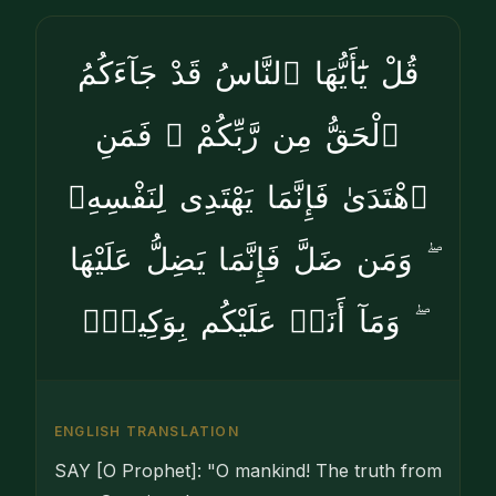
قُلْ يَٰٓأَيُّهَا ٱلنَّاسُ قَدْ جَآءَكُمُ
ٱلْحَقُّ مِن رَّبِّكُمْ ۖ فَمَنِ
ٱهْتَدَىٰ فَإِنَّمَا يَهْتَدِى لِنَفْسِهِۦ
ۖ وَمَن ضَلَّ فَإِنَّمَا يَضِلُّ عَلَيْهَا
ۖ وَمَآ أَنَا۠ عَلَيْكُم بِوَكِيلٍۢ
ENGLISH TRANSLATION
SAY [O Prophet]: "O mankind! The truth from