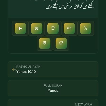
رکھتے ہیں کہ اپنی سرکشی میں بہکتے رہیں
▶
📖
📑
📜
𝕏
📋
💬
PREVIOUS AYAH
←
Yunus
10
:
10
FULL SURAH
Yunus
NEXT AYAH