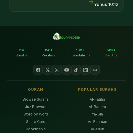
→
Yunus
10
:
12
114
150+
100+
50K+
Surahs
Reciters
Translations
Hadiths
QURAN
POPULAR SURAHS
Browse Surahs
Al-Fatiha
Juz Browser
Al-Baqara
Word by Word
Ya-Sin
Share Card
Ar-Rahman
Bookmarks
Al-Mulk