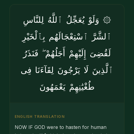
۞ وَلَوْ يُعَجِّلُ ٱللَّهُ لِلنَّاسِ
ٱلشَّرَّ ٱسْتِعْجَالَهُم بِٱلْخَيْرِ
لَقُضِىَ إِلَيْهِمْ أَجَلُهُمْ ۖ فَنَذَرُ
ٱلَّذِينَ لَا يَرْجُونَ لِقَآءَنَا فِى
طُغْيَٰنِهِمْ يَعْمَهُونَ
ENGLISH TRANSLATION
NOW IF GOD were to hasten for human