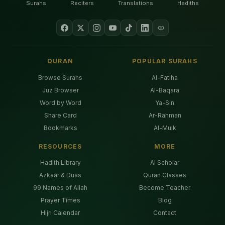
Surahs
Reciters
Translations
Hadiths
QURAN
POPULAR SURAHS
Browse Surahs
Al-Fatiha
Juz Browser
Al-Baqara
Word by Word
Ya-Sin
Share Card
Ar-Rahman
Bookmarks
Al-Mulk
RESOURCES
MORE
Hadith Library
AI Scholar
Azkaar & Duas
Quran Classes
99 Names of Allah
Become Teacher
Prayer Times
Blog
Hijri Calendar
Contact