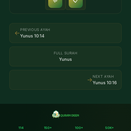
📋
💬
PREVIOUS AYAH
←
Yunus
10
:
14
FULL SURAH
Yunus
NEXT AYAH
→
Yunus
10
:
16
114
150+
100+
50K+