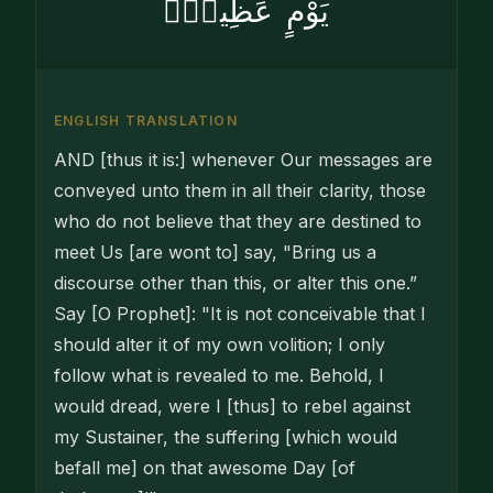
يَوْمٍ عَظِيمٍۢ
ENGLISH TRANSLATION
AND [thus it is:] whenever Our messages are
conveyed unto them in all their clarity, those
who do not believe that they are destined to
meet Us [are wont to] say, "Bring us a
discourse other than this, or alter this one.”
Say [O Prophet]: "It is not conceivable that I
should alter it of my own volition; I only
follow what is revealed to me. Behold, I
would dread, were I [thus] to rebel against
my Sustainer, the suffering [which would
befall me] on that awesome Day [of