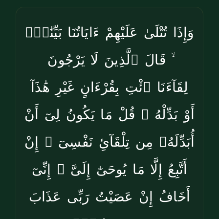
وَإِذَا تُتْلَىٰ عَلَيْهِمْ ءَايَاتُنَا بَيِّنَٰتٍۢ
ۙ قَالَ ٱلَّذِينَ لَا يَرْجُونَ
لِقَآءَنَا ٱئْتِ بِقُرْءَانٍ غَيْرِ هَٰذَآ
أَوْ بَدِّلْهُ ۚ قُلْ مَا يَكُونُ لِىٓ أَنْ
أُبَدِّلَهُۥ مِن تِلْقَآئِ نَفْسِىٓ ۖ إِنْ
أَتَّبِعُ إِلَّا مَا يُوحَىٰٓ إِلَىَّ ۖ إِنِّىٓ
أَخَافُ إِنْ عَصَيْتُ رَبِّى عَذَابَ