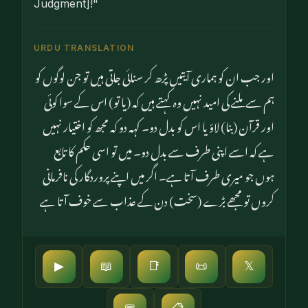
Judgment]!"
URDU TRANSLATION
اور جب ان کو ہماری آیتیں پڑھ کر سنائی جاتی ہیں تو جن لوگوں کو
ہم سے ملنے کی امید نہیں وہ کہتے ہیں کہ (یا تو) اس کے سوا کوئی
اور قرآن (بنا) لاؤ یا اس کو بدل دو۔ کہہ دو کہ مجھ کو اختیار نہیں
ہے کہ اسے اپنی طرف سے بدل دو۔ میں تو اسی حکم کا تابع
ہوں جو میری طرف آتا ہے۔ اگر میں اپنے پروردگار کی نافرمانی
کروں تو مجھے بڑے (سخت) دن کے عذاب سے خوف آتا ہے
▶
📖
📑
📜
𝕏