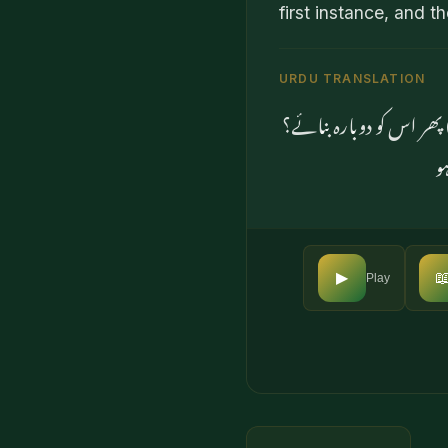
first instance, and t
URDU TRANSLATION
(ان سے) پوچھو کہ بھلا ت
کہ

▶
Play