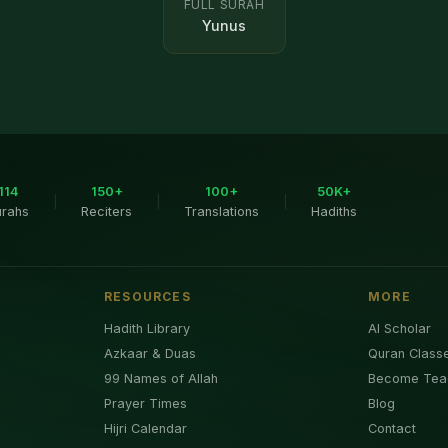
FULL SURAH
Yunus
114
150+
100+
50K+
|
|
|
urahs
Reciters
Translations
Hadiths
RESOURCES
MORE
Hadith Library
AI Scholar
Azkaar & Duas
Quran Class
99 Names of Allah
Become Tea
Prayer Times
Blog
Hijri Calendar
Contact