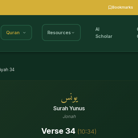
Bookmarks
AI
Quran
Resources
Scholar
Ayah
34
يونس
Surah
Yunus
Jonah
Verse
34
(
10
:
34
)