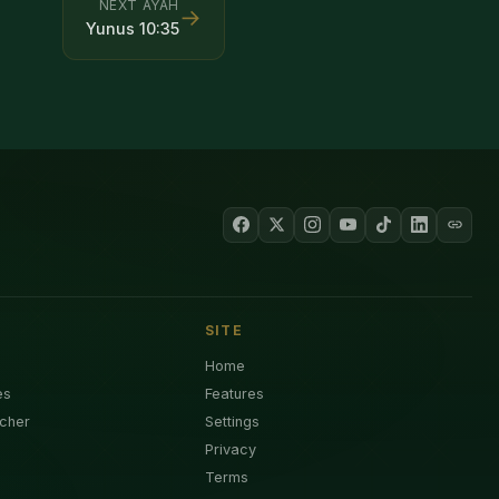
NEXT AYAH
→
Yunus
10
:
35
SITE
Home
es
Features
cher
Settings
Privacy
Terms