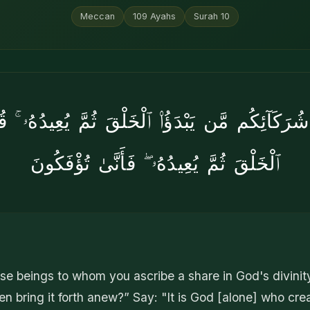
Meccan
109
Ayahs
Surah
10
َآئِكُم مَّن يَبْدَؤُا۟ ٱلْخَلْقَ ثُمَّ يُعِيدُهُۥ ۚ قُلِ 
ٱلْخَلْقَ ثُمَّ يُعِيدُهُۥ ۖ فَأَنَّىٰ تُؤْفَكُونَ
e beings to whom you ascribe a share in God's divinity 
en bring it forth anew?” Say: "It is God [alone] who create