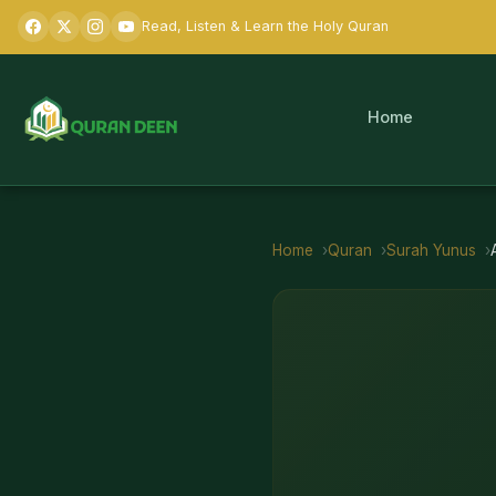
Read, Listen & Learn the Holy Quran
Home
Home
Quran
Surah
Yunus