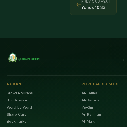
PREVIOUS AYAH
←
Yunus
10
:
33
S
QURAN
POPULAR SURAHS
Browse Surahs
Al-Fatiha
Juz Browser
Al-Baqara
Word by Word
Ya-Sin
Share Card
Ar-Rahman
Bookmarks
Al-Mulk