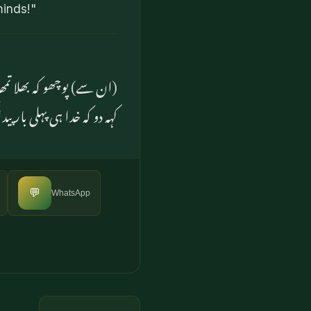
minds!"
ان سے) پوچھو کہ بھلا تمھا
کہہ دو کہ خدا ہی پہلی بار پ
💬
WhatsApp