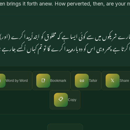
hen brings it forth anew. How perverted, then, are your 
مھارے شریکوں میں سے کوئی ایسا ہے کہ مخلوق کو ابتداً پیدا کرے (اور
ہ دو کہ خدا ہی پہلی بار پیدا کرتا ہے پھر وہی اس کو دوبارہ پیدا کرے گ

📑
📜
𝕏
Word by Word
Bookmark
Tafsir
Share
📋
Copy