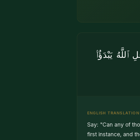
ٱللَّهُ يَبْدَؤُا۟
ENGLISH TRANSLATION
Say: "Can any of thos
first instance, and th