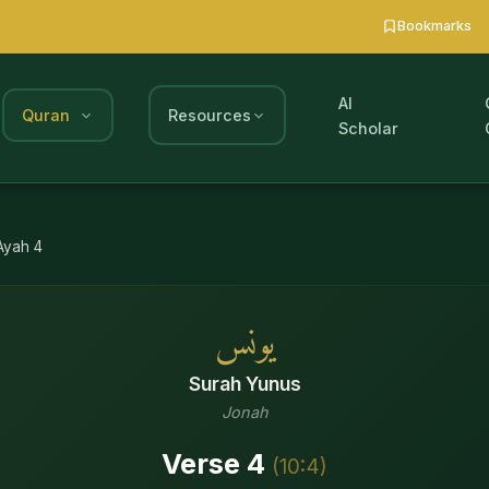
Bookmarks
AI
Quran
Resources
Scholar
Ayah
4
يونس
Surah
Yunus
Jonah
Verse
4
(
10
:
4
)