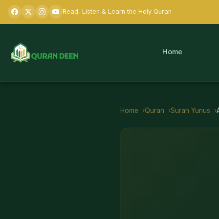
Read, Listen & Learn the Holy Quran
Home
Home
Quran
Surah
Yunus