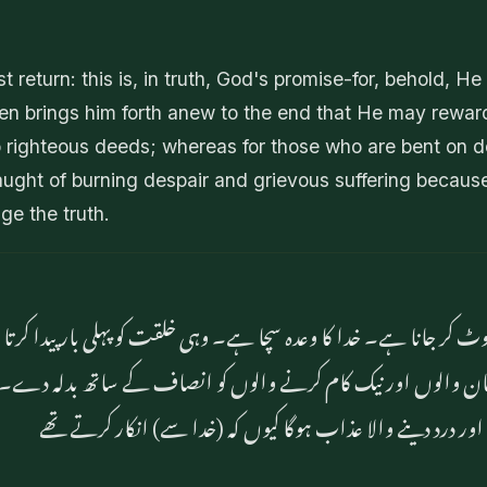
 return: this is, in truth, God's promise-for, behold, He
then brings him forth anew to the end that He may rewar
do righteous deeds; whereas for those who are bent on d
raught of burning despair and grievous suffering because
ge the truth.
کر جانا ہے۔ خدا کا وعدہ سچا ہے۔ وہی خلقت کو پہلی بار پیدا کرت
ایمان والوں اور نیک کام کرنے والوں کو انصاف کے ساتھ بدلہ دے۔ ا
 اور درد دینے والا عذاب ہوگا کیوں کہ (خدا سے) انکار کرتے تھے