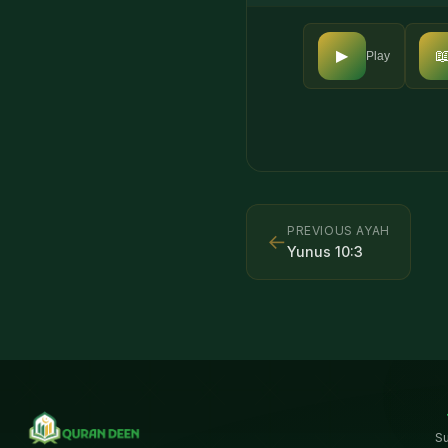

▶
Play
PREVIOUS AYAH
←
Yunus
10
:
3
S