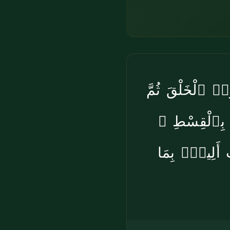
ُا۟ ٱلْخَلْقَ ثُمَّ
ٰتِ بِٱلْقِسْطِ
أَلِيمٌۢ بِمَا