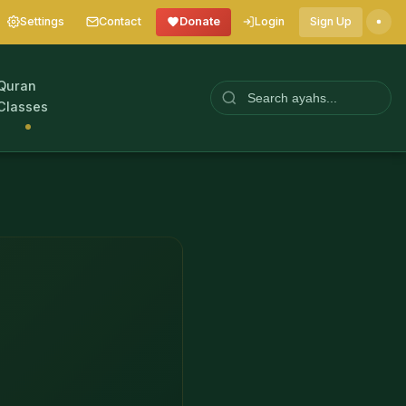
Settings
Contact
Donate
Login
Sign Up
Quran
Classes