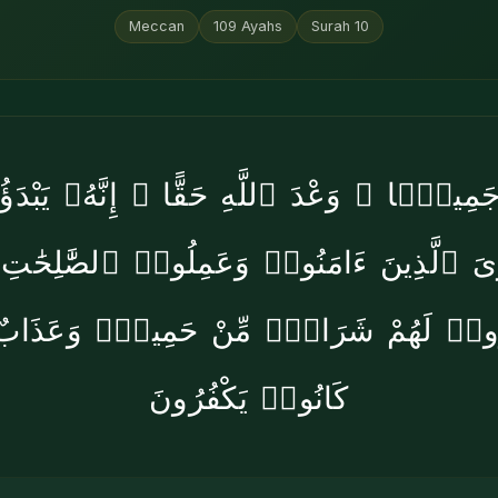
Meccan
109
Ayahs
Surah
10
ْ جَمِيعًۭا ۖ وَعْدَ ٱللَّهِ حَقًّا ۚ إِنَّهُۥ يَبْدَؤ
َجْزِىَ ٱلَّذِينَ ءَامَنُوا۟ وَعَمِلُوا۟ ٱلصَّٰلِحَ
َرُوا۟ لَهُمْ شَرَابٌۭ مِّنْ حَمِيمٍۢ وَعَذَابٌ 
كَانُوا۟ يَكْفُرُونَ