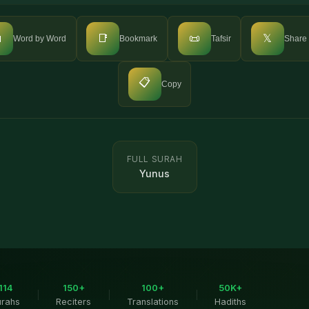

📑
📜
𝕏
Word by Word
Bookmark
Tafsir
Share
📋
Copy
FULL SURAH
Yunus
114
150+
100+
50K+
|
|
|
urahs
Reciters
Translations
Hadiths