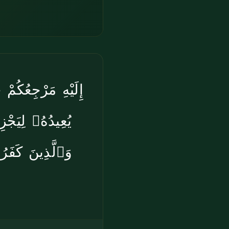
إِلَيْهِ مَرْجِعُكُم
يُعِيدُهُۥ لِي ۚ
وَٱلَّذِينَ كَف