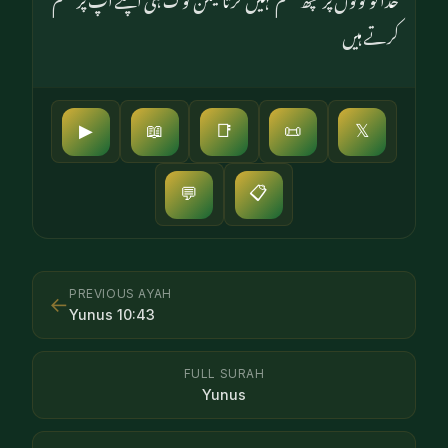
کرتے ہیں
▶
📖
📑
📜
𝕏
📋
💬
PREVIOUS AYAH
←
Yunus
10
:
43
FULL SURAH
Yunus