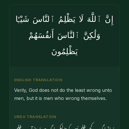
إِنَّ ٱللَّهَ لَا يَظْلِمُ ٱلنَّاسَ شَيْـًۭٔا
وَلَٰكِنَّ ٱلنَّاسَ أَنفُسَهُمْ
يَظْلِمُونَ
ENGLISH TRANSLATION
Verily, God does not do the least wrong unto
men, but it is men who wrong themselves.
URDU TRANSLATION
خدا تو لوگوں پر کچھ ظلم نہیں کرتا لیکن لوگ ہی اپنے آپ پر ظلم