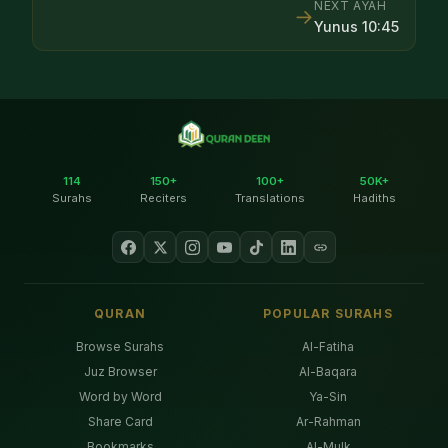
NEXT AYAH
→
Yunus
10
:
45
114
150+
100+
50K+
Surahs
Reciters
Translations
Hadiths
QURAN
POPULAR SURAHS
Browse Surahs
Al-Fatiha
Juz Browser
Al-Baqara
Word by Word
Ya-Sin
Share Card
Ar-Rahman
Bookmarks
Al-Mulk