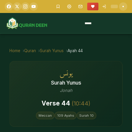
Home
Quran
Surah
Yunus
Ayah
44
يونس
Surah
Yunus
Jonah
Verse
44
(
10
:
44
)
Meccan
109
Ayahs
Surah
10