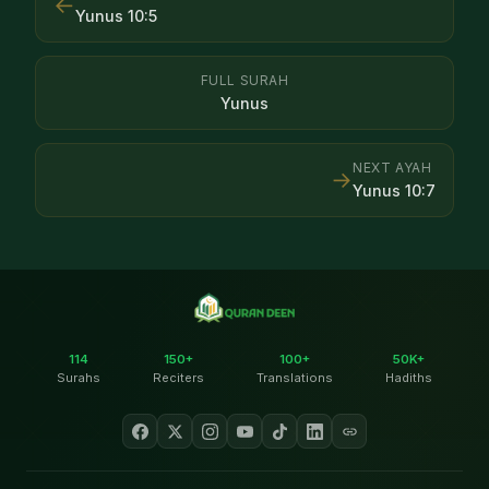
←
Yunus
10
:
5
FULL SURAH
Yunus
NEXT AYAH
→
Yunus
10
:
7
114
150+
100+
50K+
Surahs
Reciters
Translations
Hadiths