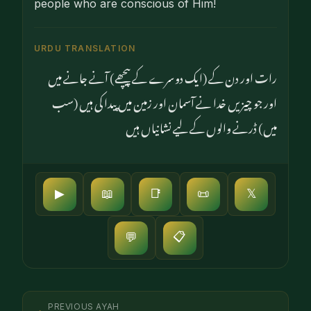
people who are conscious of Him!
URDU TRANSLATION
رات اور دن کے (ایک دوسرے کے پیچھے) آنے جانے میں
اور جو چیزیں خدا نے آسمان اور زمین میں پیدا کی ہیں (سب
میں) ڈرنے والوں کے لیے نشانیاں ہیں
▶
📖
📑
📜
𝕏
📋
💬
PREVIOUS AYAH