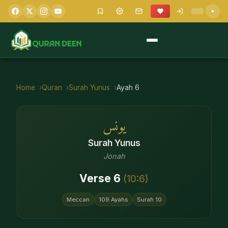
Home
Quran
Surah
Yunus
Ayah
6
يونس
Surah
Yunus
Jonah
Verse
6
(
10
:
6
)
Meccan
109
Ayahs
Surah
10