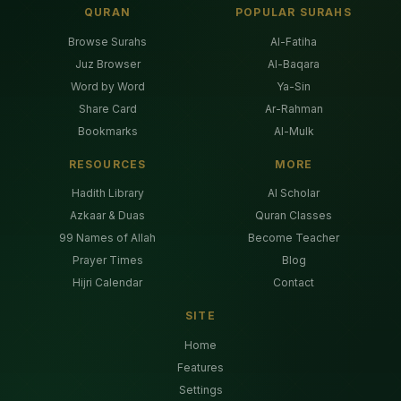
QURAN
POPULAR SURAHS
Browse Surahs
Al-Fatiha
Juz Browser
Al-Baqara
Word by Word
Ya-Sin
Share Card
Ar-Rahman
Bookmarks
Al-Mulk
RESOURCES
MORE
Hadith Library
AI Scholar
Azkaar & Duas
Quran Classes
99 Names of Allah
Become Teacher
Prayer Times
Blog
Hijri Calendar
Contact
SITE
Home
Features
Settings