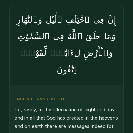
إِنَّ فِى ٱخْتِلَٰفِ ٱلَّيْلِ وَٱلنَّهَارِ
وَمَا خَلَقَ ٱللَّهُ فِى ٱلسَّمَٰوَٰتِ
وَٱلْأَرْضِ لَءَايَٰتٍۢ لِّقَوْمٍۢ
يَتَّقُونَ
ENGLISH TRANSLATION
for, verily, in the alternating of night and day,
and in all that God has created in the heavens
and on earth there are messages indeed for