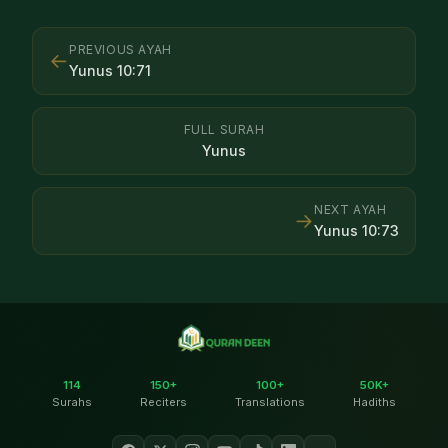
PREVIOUS AYAH
←
Yunus
10
:
71
FULL SURAH
Yunus
NEXT AYAH
→
Yunus
10
:
73
114
150+
100+
50K+
Surahs
Reciters
Translations
Hadiths