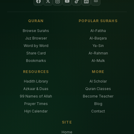
QURAN
POPULAR SURAHS
Browse Surahs
Al-Fatiha
Juz Browser
Al-Baqara
Word by Word
Ya-Sin
Share Card
Ar-Rahman
Bookmarks
Al-Mulk
RESOURCES
MORE
Hadith Library
AI Scholar
Azkaar & Duas
Quran Classes
99 Names of Allah
Become Teacher
Prayer Times
Blog
Hijri Calendar
Contact
SITE
Home