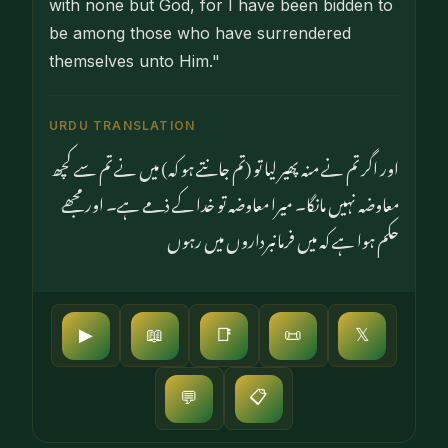
with none but God, for I have been bidden to
be among those who have surrendered
themselves unto Him."
URDU TRANSLATION
اور اگر تم نے منہ پھیر لیا تو (تم جانتے ہو کہ) میں نے تم سے کچھ
معاوضہ نہیں مانگا۔ میرا معاوضہ تو خدا کے ذمے ہے۔ اور مجھے
حکم ہوا ہے کہ میں فرمانبرداروں میں رہوں
▶
📖
📑
📜
𝕏
📋
💬