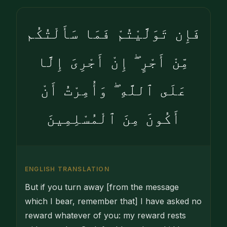
فَإِن تَوَلَّيْتُمْ فَمَا سَأَلْتُكُم
مِّنْ أَجْرٍ ۖ إِنْ أَجْرِىَ إِلَّا
عَلَى ٱللَّهِ ۖ وَأُمِرْتُ أَنْ
أَكُونَ مِنَ ٱلْمُسْلِمِينَ
ENGLISH TRANSLATION
But if you turn away [from the message
which I bear, remember that] I have asked no
reward whatever of you: my reward rests