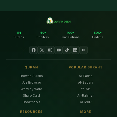
114
150+
100+
50K+
Surahs
Reciters
Translations
Hadiths
QURAN
POPULAR SURAHS
Browse Surahs
Al-Fatiha
Juz Browser
Al-Baqara
Word by Word
Ya-Sin
Share Card
Ar-Rahman
Bookmarks
Al-Mulk
RESOURCES
MORE