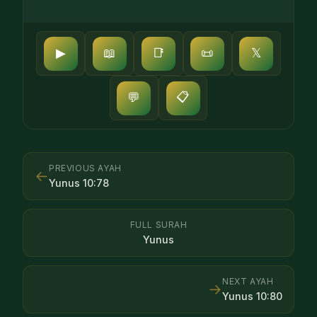
▶
📖
📑
📜
𝕏
📋
💬
PREVIOUS AYAH
←
Yunus
10
:
78
FULL SURAH
Yunus
NEXT AYAH
→
Yunus
10
:
80