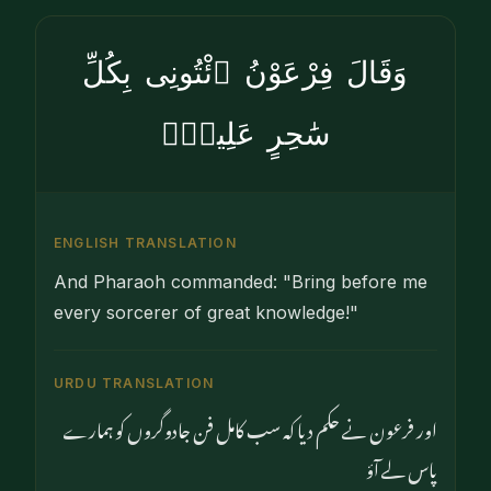
وَقَالَ فِرْعَوْنُ ٱئْتُونِى بِكُلِّ
سَٰحِرٍ عَلِيمٍۢ
ENGLISH TRANSLATION
And Pharaoh commanded: "Bring before me
every sorcerer of great knowledge!"
URDU TRANSLATION
اور فرعون نے حکم دیا کہ سب کامل فن جادوگروں کو ہمارے
پاس لے آؤ