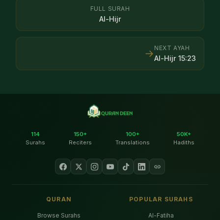
FULL SURAH
Al-Hijr
NEXT AYAH
→
Al-Hijr
15
:
23
114
150+
100+
50K+
Surahs
Reciters
Translations
Hadiths
QURAN
POPULAR SURAHS
Browse Surahs
Al-Fatiha