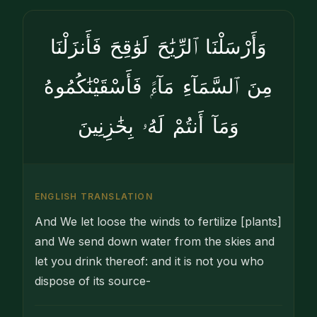
وَأَرْسَلْنَا ٱلرِّيَٰحَ لَوَٰقِحَ فَأَنزَلْنَا
مِنَ ٱلسَّمَآءِ مَآءًۭ فَأَسْقَيْنَٰكُمُوهُ
وَمَآ أَنتُمْ لَهُۥ بِخَٰزِنِينَ
ENGLISH TRANSLATION
And We let loose the winds to fertilize [plants]
and We send down water from the skies and
let you drink thereof: and it is not you who
dispose of its source-