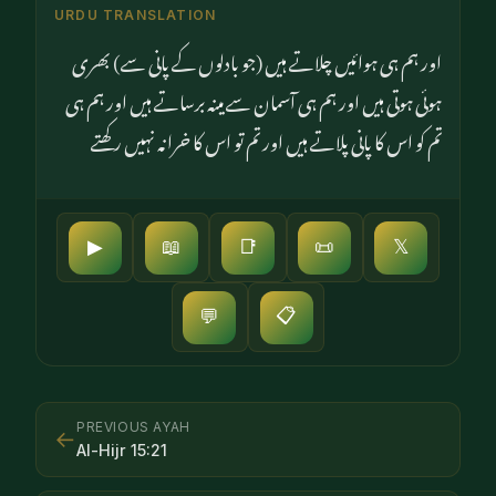
URDU TRANSLATION
اور ہم ہی ہوائیں چلاتے ہیں (جو بادلوں کے پانی سے) بھری
ہوئی ہوتی ہیں اور ہم ہی آسمان سے مینہ برساتے ہیں اور ہم ہی
تم کو اس کا پانی پلاتے ہیں اور تم تو اس کا خرانہ نہیں رکھتے
▶
📖
📑
📜
𝕏
📋
💬
PREVIOUS AYAH
←
Al-Hijr
15
:
21