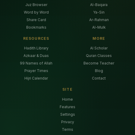
Juz Browser
Al-Baqara
Word by Word
Ya-Sin
Share Card
Ar-Rahman
Bookmarks
Al-Mulk
RESOURCES
MORE
Hadith Library
AI Scholar
Azkaar & Duas
Quran Classes
99 Names of Allah
Become Teacher
Prayer Times
Blog
Hijri Calendar
Contact
SITE
Home
Features
Settings
Privacy
Terms