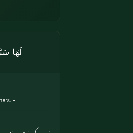
لَهَا سَب
ners. -
اس کے سات دروازے ہیں۔