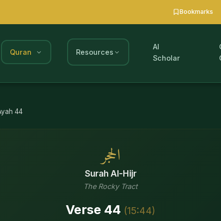
Bookmarks
AI
Quran
Resources
Scholar
Ayah
44
الحجر
Surah
Al-Hijr
The Rocky Tract
Verse
44
(
15
:
44
)