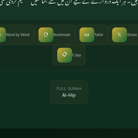

📑
📜
𝕏
Word by Word
Bookmark
Tafsir
Share
📋
Copy
FULL SURAH
Al-Hijr