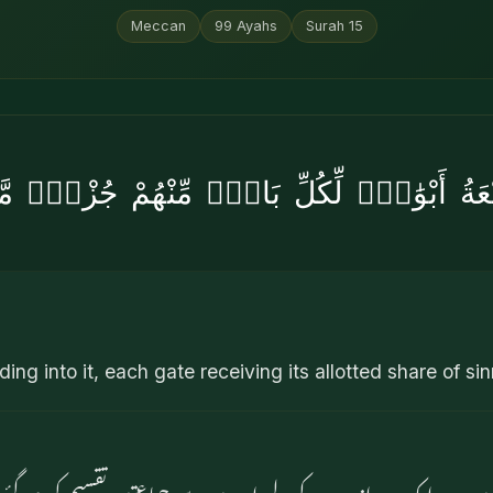
Meccan
99
Ayahs
Surah
15
ْعَةُ أَبْوَٰبٍۢ لِّكُلِّ بَابٍۢ مِّنْهُمْ جُزْءٌۭ مّ
ing into it, each gate receiving its allotted share of sin
 ہر ایک دروازے کے لیے ان میں سے جماعتیں تقسیم کردی گئی 