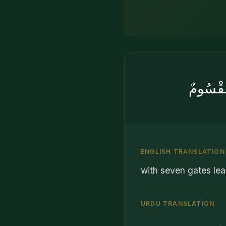
َقْسُومٌ
ENGLISH TRANSLATION
with seven gates lead
URDU TRANSLATION
ہیں