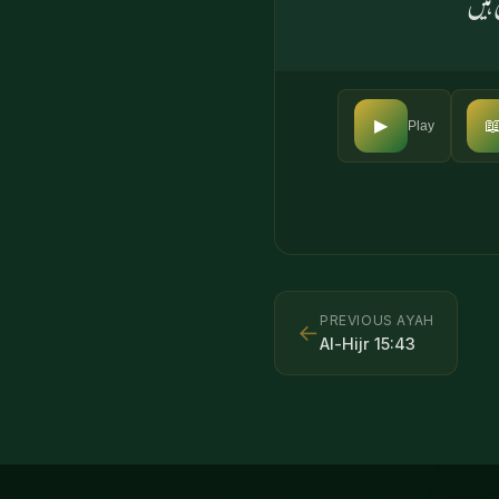

▶
Play
PREVIOUS AYAH
←
Al-Hijr
15
:
43