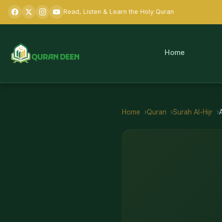
Read, Listen & Learn the Holy Quran
Home
Home
Quran
Surah
Al-Hijr