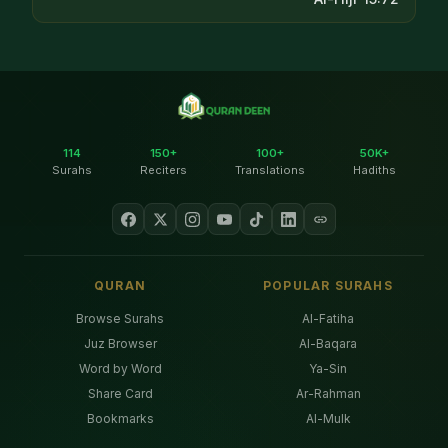
114
150+
100+
50K+
Surahs
Reciters
Translations
Hadiths
QURAN
POPULAR SURAHS
Browse Surahs
Al-Fatiha
Juz Browser
Al-Baqara
Word by Word
Ya-Sin
Share Card
Ar-Rahman
Bookmarks
Al-Mulk