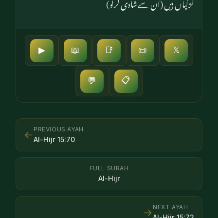
لڑکیاں ہیں (ان سے شادی کرلو)
▶
📖
📑
📜
𝕏
📋
💬
PREVIOUS AYAH
←
Al-Hijr
15
:
70
FULL SURAH
Al-Hijr
NEXT AYAH
→
Al-Hijr
15
:
72