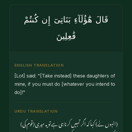
قَالَ هَٰٓؤُلَآءِ بَنَاتِىٓ إِن كُنتُمْ
فَٰعِلِينَ
ENGLISH TRANSLATION
[Lot] said: "[Take instead] these daughters of
mine, if you must do [whatever you intend to
do]!"
URDU TRANSLATION
(انہوں نے) کہا کہ اگر تمہیں کرنا ہی ہے تو یہ میری (قوم کی)