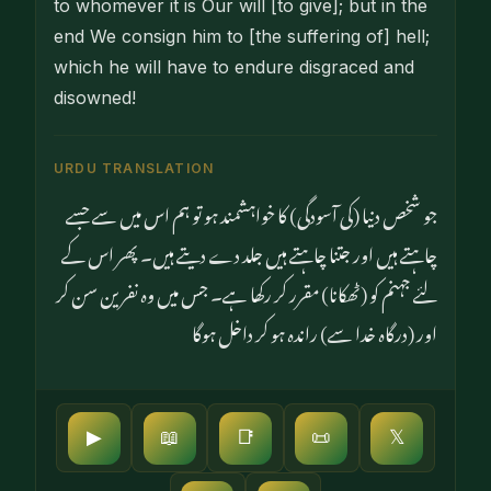
to whomever it is Our will [to give]; but in the
end We consign him to [the suffering of] hell;
which he will have to endure disgraced and
disowned!
URDU TRANSLATION
جو شخص دنیا (کی آسودگی) کا خواہشمند ہو تو ہم اس میں سے جسے
چاہتے ہیں اور جتنا چاہتے ہیں جلد دے دیتے ہیں۔ پھر اس کے
لئے جہنم کو (ٹھکانا) مقرر کر رکھا ہے۔ جس میں وہ نفرین سن کر
اور (درگاہ خدا سے) راندہ ہو کر داخل ہوگا
▶
📖
📑
📜
𝕏