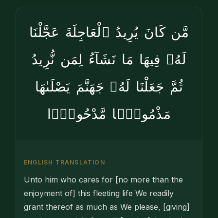
مَّن كَانَ يُرِيدُ ٱلْعَاجِلَةَ عَجَّلْنَا
لَهُۥ فِيهَا مَا نَشَآءُ لِمَن نُّرِيدُ
ثُمَّ جَعَلْنَا لَهُۥ جَهَنَّمَ يَصْلَىٰهَا
مَذْمُومًۭا مَّدْحُورًۭا
ENGLISH TRANSLATION
Unto him who cares for [no more than the
enjoyment of] this fleeting life We readily
grant thereof as much as We please, [giving]