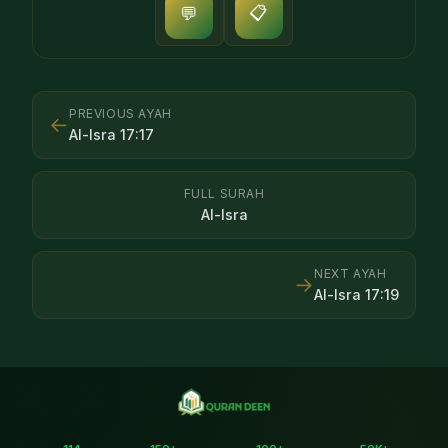
📋
💬
PREVIOUS AYAH
←
Al-Isra
17
:
17
FULL SURAH
Al-Isra
NEXT AYAH
→
Al-Isra
17
:
19