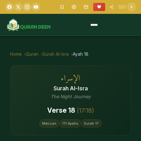
Home
Quran
Surah
Al-Isra
Ayah
18
الإسراء
Surah
Al-Isra
The Night Journey
Verse
18
(
17
:
18
)
Meccan
111
Ayahs
Surah
17