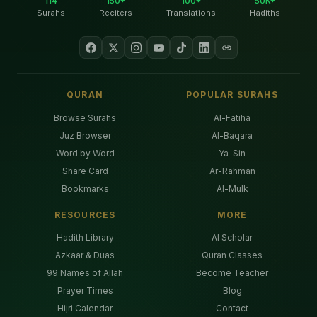
114
150+
100+
50K+
Surahs
Reciters
Translations
Hadiths
QURAN
POPULAR SURAHS
Browse Surahs
Al-Fatiha
Juz Browser
Al-Baqara
Word by Word
Ya-Sin
Share Card
Ar-Rahman
Bookmarks
Al-Mulk
RESOURCES
MORE
Hadith Library
AI Scholar
Azkaar & Duas
Quran Classes
99 Names of Allah
Become Teacher
Prayer Times
Blog
Hijri Calendar
Contact