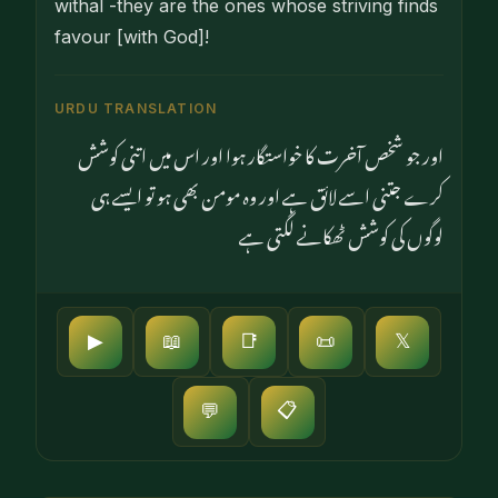
withal -they are the ones whose striving finds
favour [with God]!
URDU TRANSLATION
اور جو شخص آخرت کا خواستگار ہوا اور اس میں اتنی کوشش
کرے جتنی اسے لائق ہے اور وہ مومن بھی ہو تو ایسے ہی
لوگوں کی کوشش ٹھکانے لگتی ہے
▶
📖
📑
📜
𝕏
📋
💬