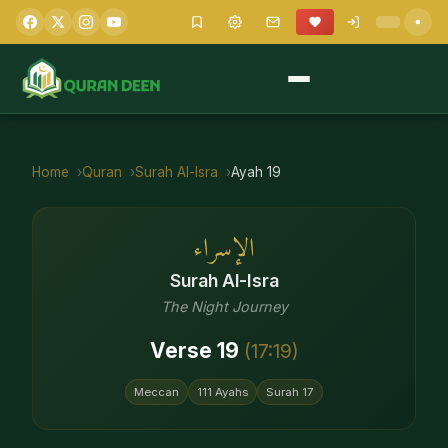
Home
Quran
Surah
Al-Isra
Ayah
19
الإسراء
Surah
Al-Isra
The Night Journey
Verse
19
(
17
:
19
)
Meccan
111
Ayahs
Surah
17