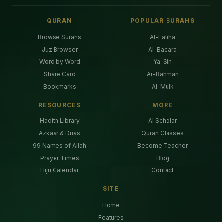
QURAN
POPULAR SURAHS
Browse Surahs
Al-Fatiha
Juz Browser
Al-Baqara
Word by Word
Ya-Sin
Share Card
Ar-Rahman
Bookmarks
Al-Mulk
RESOURCES
MORE
Hadith Library
AI Scholar
Azkaar & Duas
Quran Classes
99 Names of Allah
Become Teacher
Prayer Times
Blog
Hijri Calendar
Contact
SITE
Home
Features