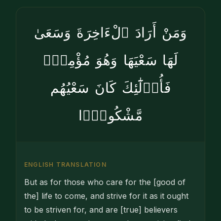
وَمَنْ أَرَادَ ٱلْءَاخِرَةَ وَسَعَىٰ
لَهَا سَعْيَهَا وَهُوَ مُؤْمِنٌۭ
فَأُو۟لَٰٓئِكَ كَانَ سَعْيُهُم
مَّشْكُورًۭا
ENGLISH TRANSLATION
But as for those who care for the [good of
the] life to come, and strive for it as it ought
to be striven for, and are [true] believers