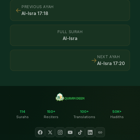
PREVIOUS AYAH
←
Al-Isra
17
:
18
FULL SURAH
Al-Isra
NEXT AYAH
→
Al-Isra
17
:
20
114
150+
100+
50K+
Surahs
Reciters
Translations
Hadiths