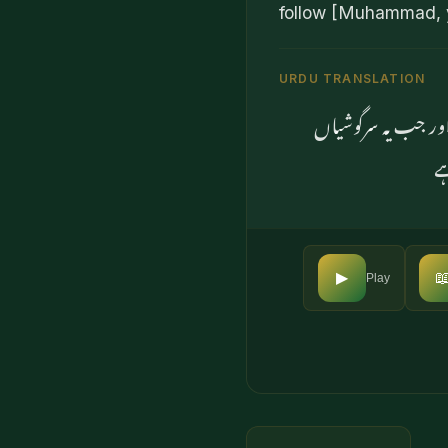
follow [Muhammad, y
URDU TRANSLATION
یہ لوگ جب تمہاری 
ک

▶
Play