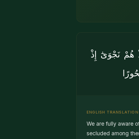
 هُمْ نَجْوَىٰٓ إِذْ
حُورًا
ENGLISH TRANSLATION
We are fully aware of
secluded among them