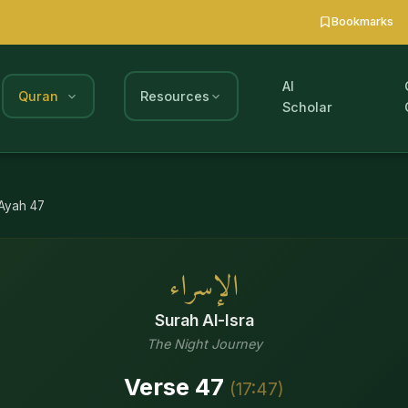
Bookmarks
AI
Quran
Resources
Scholar
Ayah
47
الإسراء
Surah
Al-Isra
The Night Journey
Verse
47
(
17
:
47
)