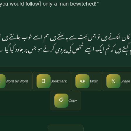
ou would follow] only a man bewitched!"
طرف کان لگاتے ہیں تو جس نیت سے یہ سنتے ہیں ہم اسے خوب جانتے
رتے ہیں (یعنی) جب ظالم کہتے ہیں کہ تم ایک ایسے شخص کی پیروی کرتے

📑
📜
𝕏
Word by Word
Bookmark
Tafsir
Share
📋
Copy