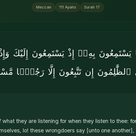
Meccan
111
Ayahs
Surah
17
ا يَسْتَمِعُونَ بِهِۦٓ إِذْ يَسْتَمِعُونَ إِلَيْكَ وَإِذْ
 ٱلظَّٰلِمُونَ إِن تَتَّبِعُونَ إِلَّا رَجُلًۭا مَّسْ
 what they are listening for when they listen to thee: f
selves, lo! these wrongdoers say [unto one another], 