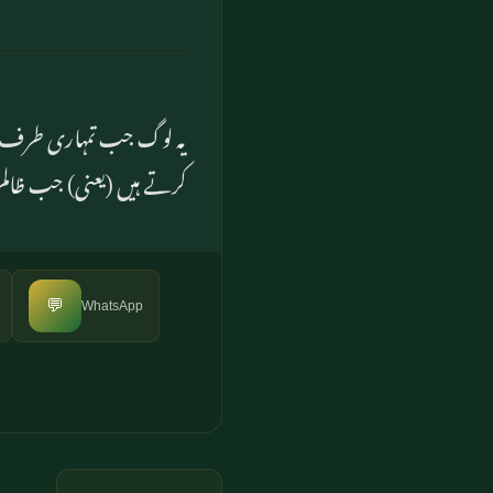
یہ لوگ جب تمہاری طرف کا
کرتے ہیں (یعنی) جب ظالم ک
💬
WhatsApp