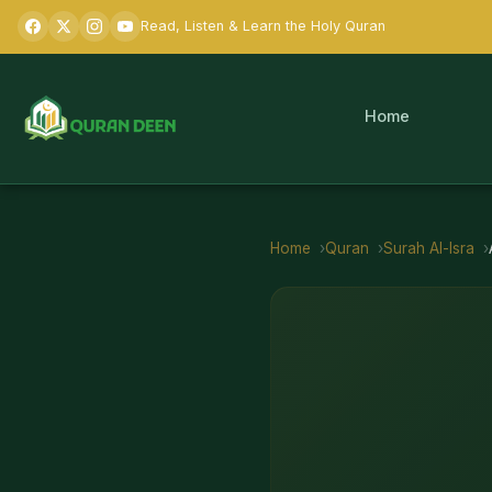
Read, Listen & Learn the Holy Quran
Home
Home
Quran
Surah
Al-Isra