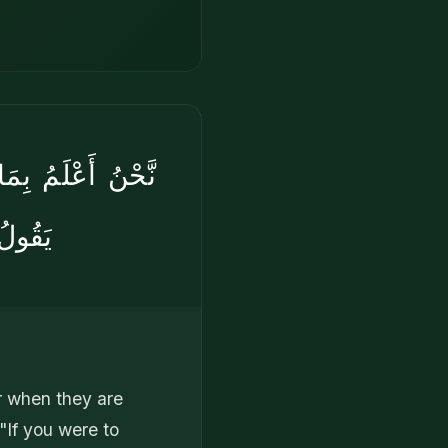
نَّحْنُ أَعْلَمُ بِمَ
يَقُولُ
or when they are
"If you were to