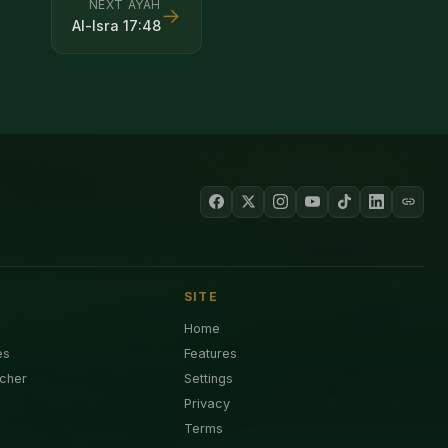
NEXT AYAH
→
Al-Isra
17
:
48
SITE
Home
es
Features
cher
Settings
Privacy
Terms