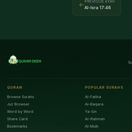
PREVIOUS AYAH
←
Al-Isra
17
:
46
S
QURAN
POPULAR SURAHS
Browse Surahs
Al-Fatiha
Juz Browser
Al-Baqara
Word by Word
Ya-Sin
Share Card
Ar-Rahman
Bookmarks
Al-Mulk