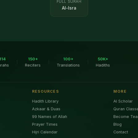
FULL SURAH
Al-Isra
114
150+
100+
50K+
|
|
|
urahs
Reciters
Translations
Hadiths
RESOURCES
MORE
Hadith Library
AI Scholar
Azkaar & Duas
Quran Class
99 Names of Allah
Become Tea
Prayer Times
Blog
Hijri Calendar
Contact