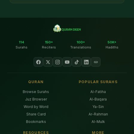
114
150+
100+
50K+
Surahs
Reciters
Translations
Hadiths
QURAN
POPULAR SURAHS
Browse Surahs
Al-Fatiha
Juz Browser
Al-Baqara
Word by Word
Ya-Sin
Share Card
Ar-Rahman
Bookmarks
Al-Mulk
RESOURCES
MORE