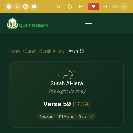
Home
Quran
Surah
Al-Isra
Ayah
59
الإسراء
Surah
Al-Isra
The Night Journey
Verse
59
(
17
:
59
)
Meccan
111
Ayahs
Surah
17