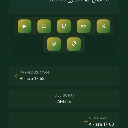
▶
📖
📑
📜
𝕏
📋
💬
PREVIOUS AYAH
←
Al-Isra
17
:
58
FULL SURAH
Al-Isra
NEXT AYAH
→
Al-Isra
17
:
60