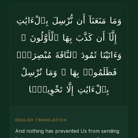
وَمَا مَنَعَنَآ أَن نُّرْسِلَ بِٱلْءَايَٰتِ
إِلَّآ أَن كَذَّبَ بِهَا ٱلْأَوَّلُونَ ۚ
وَءَاتَيْنَا ثَمُودَ ٱلنَّاقَةَ مُبْصِرَةًۭ
فَظَلَمُوا۟ بِهَا ۚ وَمَا نُرْسِلُ
بِٱلْءَايَٰتِ إِلَّا تَخْوِيفًۭا
ENGLISH TRANSLATION
And nothing has prevented Us from sending