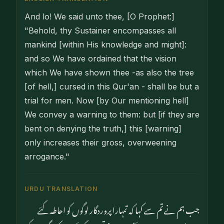
And lo! We said unto thee, [O Prophet:]
"Behold, thy Sustainer encompasses all
mankind [within His knowledge and might]:
and so We have ordained that the vision
which We have shown thee -as also the tree
[of hell,] cursed in this Qur'an - shall be but a
trial for men. Now [by Our mentioning hell]
We convey a warning to them: but [if they are
bent on denying the truth,] this [warning]
only increases their gross, overweening
arrogance."
URDU TRANSLATION
جب ہم نے تم سے کہا کہ تمہارا پروردگار لوگوں کو احاطہ کئے