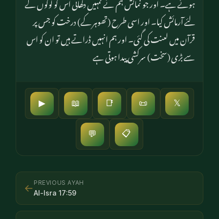
ہوئے ہے۔ اور جو نمائش ہم نے تمہیں دکھائی اس کو لوگوں کے
لئے آرمائش کیا۔ اور اسی طرح (تھوہر کے) درخت کو جس پر
قرآن میں لعنت کی گئی۔ اور ہم انہیں ڈراتے ہیں تو ان کو اس
سے بڑی (سخت) سرکشی پیدا ہوتی ہے
▶
📖
📑
📜
𝕏
📋
💬
PREVIOUS AYAH
←
Al-Isra
17
:
59