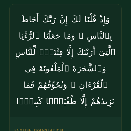
وَإِذْ قُلْنَا لَكَ إِنَّ رَبَّكَ أَحَاطَ
بِٱلنَّاسِ ۚ وَمَا جَعَلْنَا ٱلرُّءْيَا
ٱلَّتِىٓ أَرَيْنَٰكَ إِلَّا فِتْنَةًۭ لِّلنَّاسِ
وَٱلشَّجَرَةَ ٱلْمَلْعُونَةَ فِى
ٱلْقُرْءَانِ ۚ وَنُخَوِّفُهُمْ فَمَا
يَزِيدُهُمْ إِلَّا طُغْيَٰنًۭا كَبِيرًۭا
ENGLISH TRANSLATION