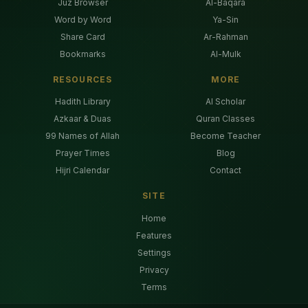
Juz Browser
Al-Baqara
Word by Word
Ya-Sin
Share Card
Ar-Rahman
Bookmarks
Al-Mulk
RESOURCES
MORE
Hadith Library
AI Scholar
Azkaar & Duas
Quran Classes
99 Names of Allah
Become Teacher
Prayer Times
Blog
Hijri Calendar
Contact
SITE
Home
Features
Settings
Privacy
Terms