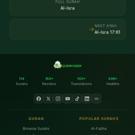
FULL SURAH
Al-Isra
NEXT AYAH
→
Al-Isra
17
:
61
114
150+
100+
50K+
Surahs
Reciters
Translations
Hadiths
QURAN
POPULAR SURAHS
Browse Surahs
Al-Fatiha