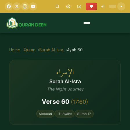
Home
Quran
Surah
Al-Isra
Ayah
60
الإسراء
Surah
Al-Isra
The Night Journey
Verse
60
(
17
:
60
)
Meccan
111
Ayahs
Surah
17