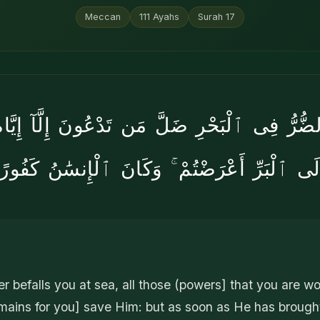
Meccan
111
Ayahs
Surah
17
ُّرُّ فِى ٱلْبَحْرِ ضَلَّ مَن تَدْعُونَ إِلَّآ إِيَّاهُ ۖ 
لَى ٱلْبَرِّ أَعْرَضْتُمْ ۚ وَكَانَ ٱلْإِنسَٰنُ كَفُورً
befalls you at sea, all those (powers] that you are wo
mains for you] save Him: but as soon as He has brough