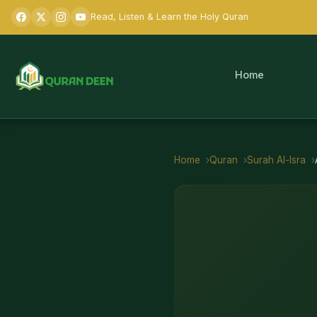
Read, Listen & Learn the Holy Quran
Home
Home
Quran
Surah
Al-Isra