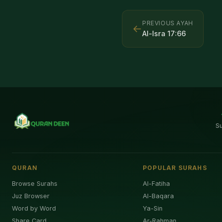
PREVIOUS AYAH
←
Al-Isra
17
:
66
S
QURAN
POPULAR SURAHS
Browse Surahs
Al-Fatiha
Juz Browser
Al-Baqara
Word by Word
Ya-Sin
Share Card
Ar-Rahman