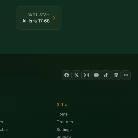
NEXT AYAH
→
Al-Isra
17
:
68
SITE
Home
es
Features
cher
Settings
Privacy