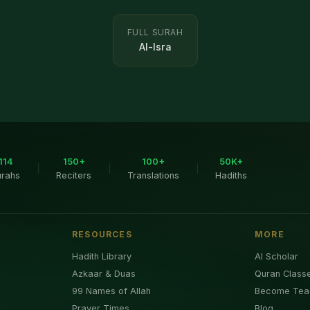
FULL SURAH
Al-Isra
114
150+
100+
50K+
|
|
|
urahs
Reciters
Translations
Hadiths
RESOURCES
MORE
Hadith Library
AI Scholar
Azkaar & Duas
Quran Class
99 Names of Allah
Become Tea
Prayer Times
Blog