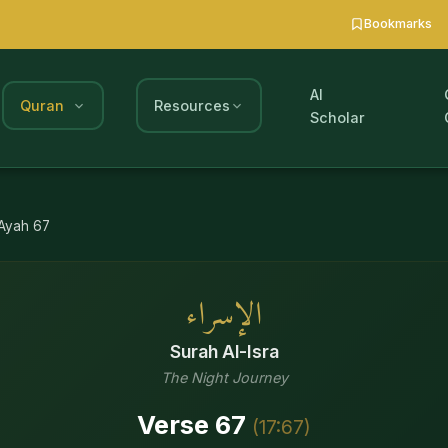
Bookmarks
AI
Quran
Resources
Scholar
Ayah
67
الإسراء
Surah
Al-Isra
The Night Journey
Verse
67
(
17
:
67
)