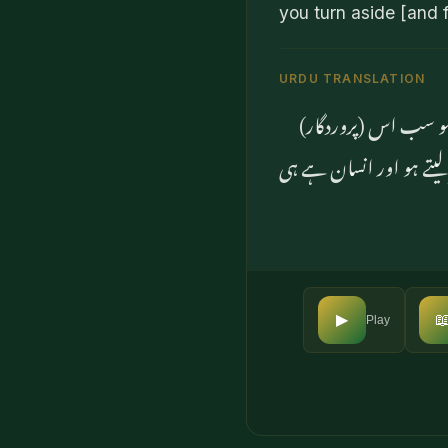
you turn aside [and f
URDU TRANSLATION
اور جب تم کو دریا میں
کے سوا گم ہوجاتے ہیں۔ پھ

▶
Play