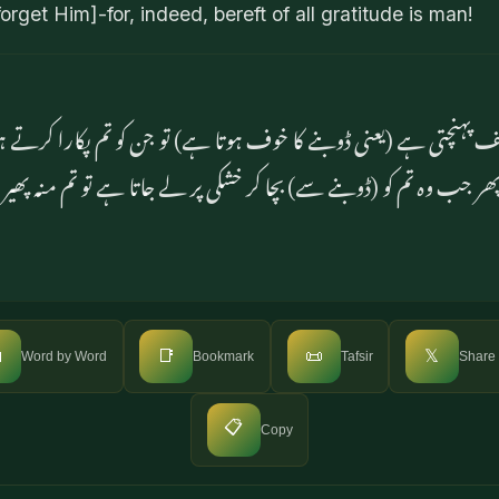
orget Him]-for, indeed, bereft of all gratitude is man!
 تکلیف پہنچتی ہے (یعنی ڈوبنے کا خوف ہوتا ہے) تو جن کو تم پکارا 
ر جب وہ تم کو (ڈوبنے سے) بچا کر خشکی پر لے جاتا ہے تو تم منہ پھی

📑
📜
𝕏
Word by Word
Bookmark
Tafsir
Share
📋
Copy