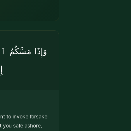
وَإِذَا مَسَّكُمُ ٱلض
إِ
nt to invoke forsake
t you safe ashore,