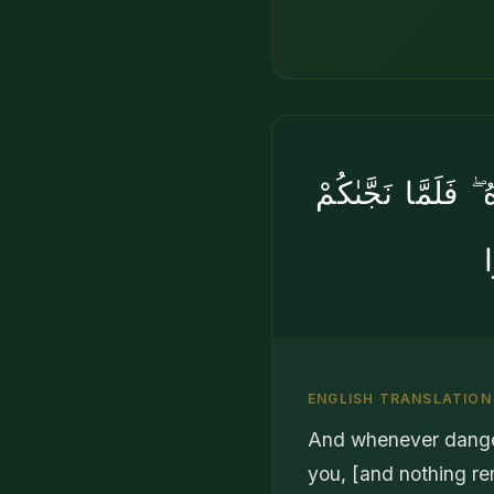
فَلَمَّا نَجَّىٰكُمْ
ا
ENGLISH TRANSLATION
And whenever danger 
you, [and nothing re