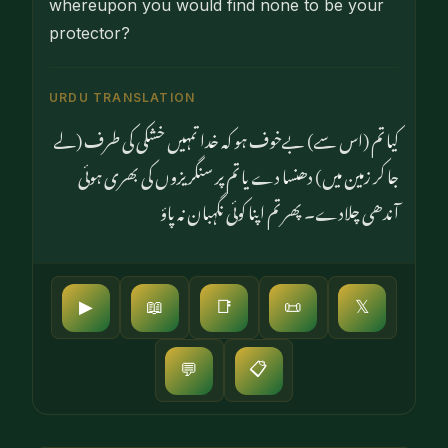
whereupon you would find none to be your
protector?
URDU TRANSLATION
کیا تم (اس سے) بےخوف ہو کہ خدا تمہیں خشکی کی طرف (لے
جا کر زمین میں) دھنسا دے یا تم پر سنگریزوں کی بھری ہوئی
آندھی چلادے۔ پھر تم اپنا کوئی نگہبان نہ پاؤ
▶
📖
📑
📜
𝕏
📋
💬