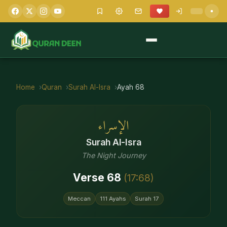
Home
Quran
Surah
Al-Isra
Ayah
68
الإسراء
Surah
Al-Isra
The Night Journey
Verse
68
(
17
:
68
)
Meccan
111
Ayahs
Surah
17