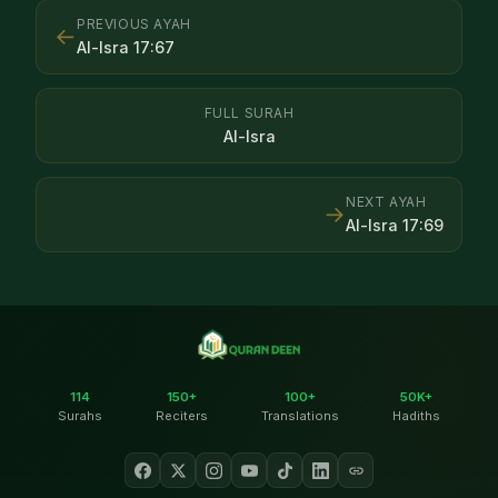
PREVIOUS AYAH
←
Al-Isra
17
:
67
FULL SURAH
Al-Isra
NEXT AYAH
→
Al-Isra
17
:
69
114
150+
100+
50K+
Surahs
Reciters
Translations
Hadiths