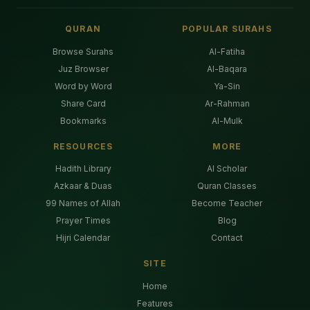
QURAN
POPULAR SURAHS
Browse Surahs
Al-Fatiha
Juz Browser
Al-Baqara
Word by Word
Ya-Sin
Share Card
Ar-Rahman
Bookmarks
Al-Mulk
RESOURCES
MORE
Hadith Library
AI Scholar
Azkaar & Duas
Quran Classes
99 Names of Allah
Become Teacher
Prayer Times
Blog
Hijri Calendar
Contact
SITE
Home
Features