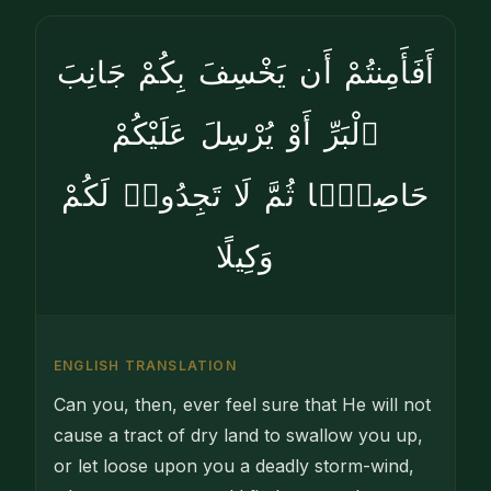
أَفَأَمِنتُمْ أَن يَخْسِفَ بِكُمْ جَانِبَ
ٱلْبَرِّ أَوْ يُرْسِلَ عَلَيْكُمْ
حَاصِبًۭا ثُمَّ لَا تَجِدُوا۟ لَكُمْ
وَكِيلًا
ENGLISH TRANSLATION
Can you, then, ever feel sure that He will not
cause a tract of dry land to swallow you up,
or let loose upon you a deadly storm-wind,