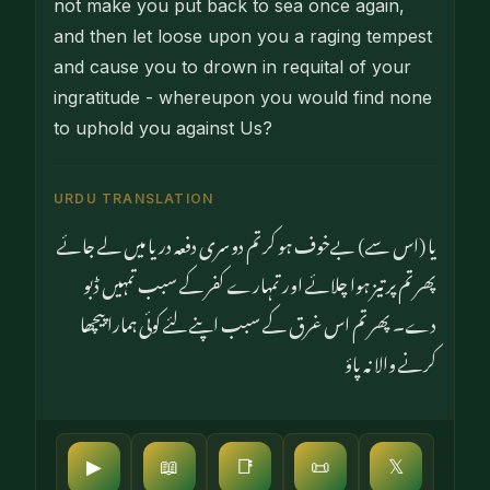
not make you put back to sea once again,
and then let loose upon you a raging tempest
and cause you to drown in requital of your
ingratitude - whereupon you would find none
to uphold you against Us?
URDU TRANSLATION
یا (اس سے) بےخوف ہو کر تم دوسری دفعہ دریا میں لے جائے
پھر تم پر تیز ہوا چلائے اور تمہارے کفر کے سبب تمہیں ڈبو
دے۔ پھر تم اس غرق کے سبب اپنے لئے کوئی ہمارا پیچھا
کرنے والا نہ پاؤ
▶
📖
📑
📜
𝕏