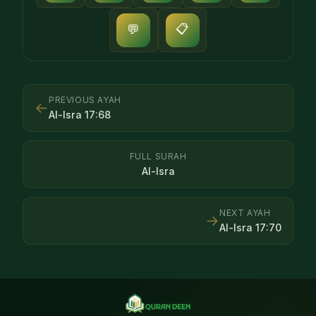
📋
💬
PREVIOUS AYAH
←
Al-Isra
17
:
68
FULL SURAH
Al-Isra
NEXT AYAH
→
Al-Isra
17
:
70