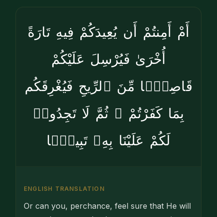
أَمْ أَمِنتُمْ أَن يُعِيدَكُمْ فِيهِ تَارَةً
أُخْرَىٰ فَيُرْسِلَ عَلَيْكُمْ
قَاصِفًۭا مِّنَ ٱلرِّيحِ فَيُغْرِقَكُم
بِمَا كَفَرْتُمْ ۙ ثُمَّ لَا تَجِدُوا۟
لَكُمْ عَلَيْنَا بِهِۦ تَبِيعًۭا
ENGLISH TRANSLATION
Or can you, perchance, feel sure that He will