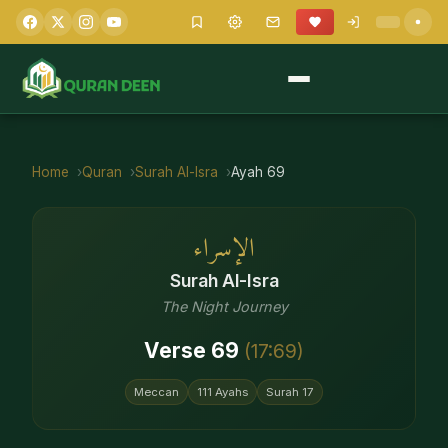
Home
Quran
Surah
Al-Isra
Ayah
69
الإسراء
Surah
Al-Isra
The Night Journey
Verse
69
(
17
:
69
)
Meccan
111
Ayahs
Surah
17