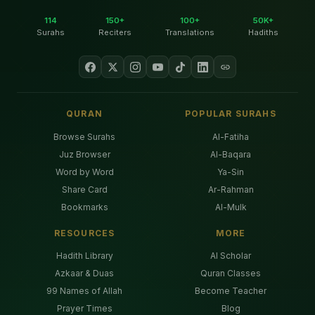
114
150+
100+
50K+
Surahs
Reciters
Translations
Hadiths
QURAN
POPULAR SURAHS
Browse Surahs
Al-Fatiha
Juz Browser
Al-Baqara
Word by Word
Ya-Sin
Share Card
Ar-Rahman
Bookmarks
Al-Mulk
RESOURCES
MORE
Hadith Library
AI Scholar
Azkaar & Duas
Quran Classes
99 Names of Allah
Become Teacher
Prayer Times
Blog