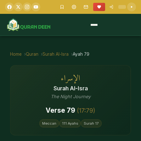
Home
Quran
Surah
Al-Isra
Ayah
79
الإسراء
Surah
Al-Isra
The Night Journey
Verse
79
(
17
:
79
)
Meccan
111
Ayahs
Surah
17