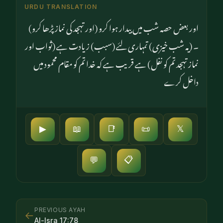
URDU TRANSLATION
اور بعض حصہ شب میں بیدار ہوا کرو (اور تہجد کی نماز پڑھا کرو)
۔ (یہ شب خیزی) تمہاری لئے (سبب) زیادت ہے (ثواب اور
نماز تہجد تم کو نفل) ہے قریب ہے کہ خدا تم کو مقام محمود میں
داخل کرے
▶
📖
📑
📜
𝕏
📋
💬
PREVIOUS AYAH
←
Al-Isra
17
:
78