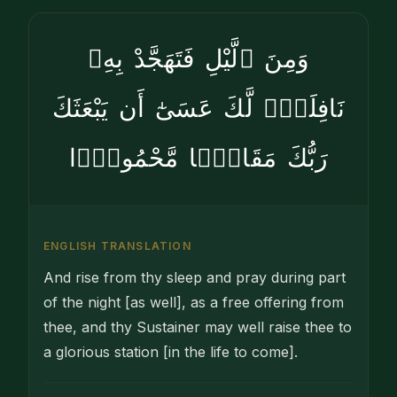
وَمِنَ ٱلَّيْلِ فَتَهَجَّدْ بِهِۦ
نَافِلَةًۭ لَّكَ عَسَىٰٓ أَن يَبْعَثَكَ
رَبُّكَ مَقَامًۭا مَّحْمُودًۭا
ENGLISH TRANSLATION
And rise from thy sleep and pray during part
of the night [as well], as a free offering from
thee, and thy Sustainer may well raise thee to
a glorious station [in the life to come].