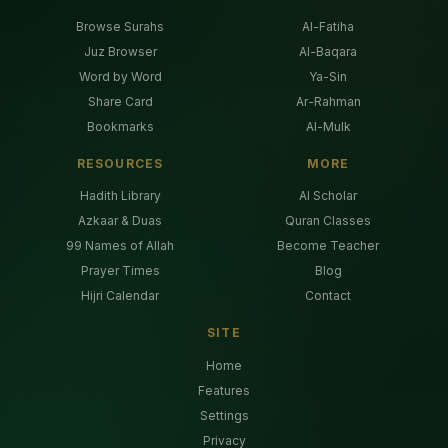
Browse Surahs
Al-Fatiha
Juz Browser
Al-Baqara
Word by Word
Ya-Sin
Share Card
Ar-Rahman
Bookmarks
Al-Mulk
RESOURCES
MORE
Hadith Library
AI Scholar
Azkaar & Duas
Quran Classes
99 Names of Allah
Become Teacher
Prayer Times
Blog
Hijri Calendar
Contact
SITE
Home
Features
Settings
Privacy