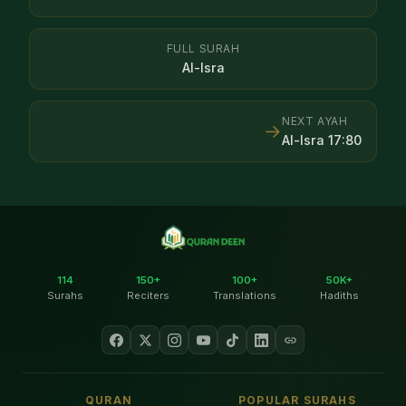
FULL SURAH
Al-Isra
NEXT AYAH
→
Al-Isra
17
:
80
114
150+
100+
50K+
Surahs
Reciters
Translations
Hadiths
QURAN
POPULAR SURAHS