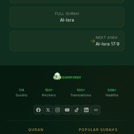
FULL SURAH
Al-Isra
NEXT AYAH
→
Al-Isra
17
:
9
114
150+
100+
50K+
Surahs
Reciters
Translations
Hadiths
QURAN
POPULAR SURAHS