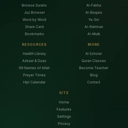
Browse Surahs
Al-Fatiha
Juz Browser
Al-Baqara
Word by Word
Ya-Sin
Share Card
Ar-Rahman
Bookmarks
Al-Mulk
RESOURCES
MORE
Hadith Library
AI Scholar
Azkaar & Duas
Quran Classes
99 Names of Allah
Become Teacher
Prayer Times
Blog
Hijri Calendar
Contact
SITE
Home
Features
Settings
Privacy