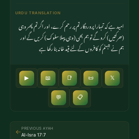
URDU TRANSLATION
امید ہے کہ تمہارا پروردگار تم پر رحم کرے، اور اگر تم پھر وہی
(حرکتیں) کرو گے تو ہم بھی (وہی پہلا سلوک) کریں گے اور
ہم نے جہنم کو کافروں کے لئے قید خانہ بنا رکھا ہے
▶
📖
📑
📜
𝕏
📋
💬
PREVIOUS AYAH
←
Al-Isra
17
:
7