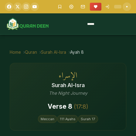
Home
Quran
Surah
Al-Isra
Ayah
8
الإسراء
Surah
Al-Isra
The Night Journey
Verse
8
(
17
:
8
)
Meccan
111
Ayahs
Surah
17