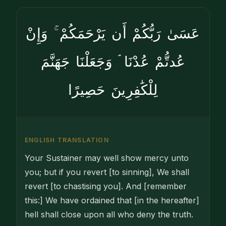
عَسَىٰ رَبُّكُمْ أَن يَرْحَمَكُمْ ۚ وَإِنْ
عُدتُّمْ عُدْنَا ۘ وَجَعَلْنَا جَهَنَّمَ
لِلْكَٰفِرِينَ حَصِيرًا
ENGLISH TRANSLATION
Your Sustainer may well show mercy unto
you; but if you revert [to sinning], We shall
revert [to chastising you]. And [remember
this:] We have ordained that [in the hereafter]
hell shall close upon all who deny the truth.