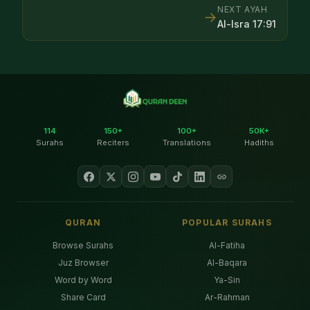
NEXT AYAH
→
Al-Isra
17
:
91
114
150+
100+
50K+
Surahs
Reciters
Translations
Hadiths
QURAN
POPULAR SURAHS
Browse Surahs
Al-Fatiha
Juz Browser
Al-Baqara
Word by Word
Ya-Sin
Share Card
Ar-Rahman