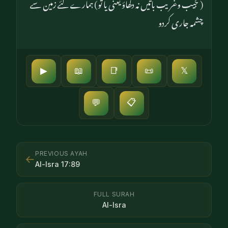
(عجیب وغریب باتیں نہ دکھاؤ یعنی یا تو) ہمارے لئے زمین سے
چشمہ جاری کردو
▶
📖
📑
📜
𝕏
📋
💬
PREVIOUS AYAH
←
Al-Isra
17
:
89
FULL SURAH
Al-Isra