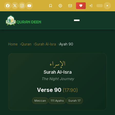
Home
Quran
Surah
Al-Isra
Ayah
90
الإسراء
Surah
Al-Isra
The Night Journey
Verse
90
(
17
:
90
)
Meccan
111
Ayahs
Surah
17