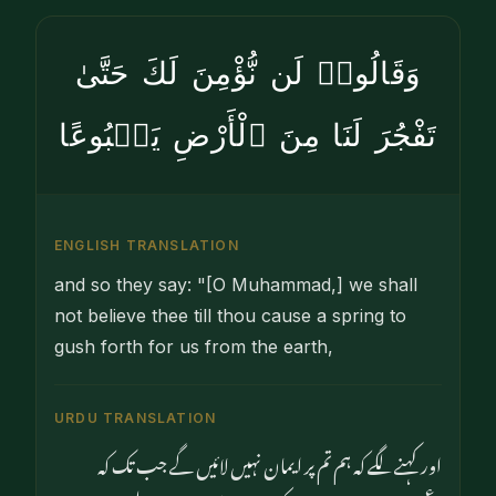
وَقَالُوا۟ لَن نُّؤْمِنَ لَكَ حَتَّىٰ
تَفْجُرَ لَنَا مِنَ ٱلْأَرْضِ يَنۢبُوعًا
ENGLISH TRANSLATION
and so they say: "[O Muhammad,] we shall
not believe thee till thou cause a spring to
gush forth for us from the earth,
URDU TRANSLATION
اور کہنے لگے کہ ہم تم پر ایمان نہیں لائیں گے جب تک کہ