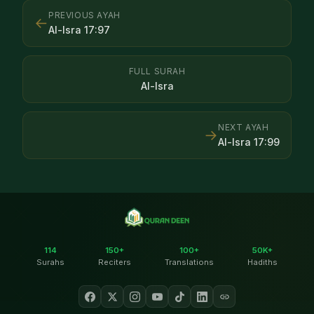
PREVIOUS AYAH
←
Al-Isra
17
:
97
FULL SURAH
Al-Isra
NEXT AYAH
→
Al-Isra
17
:
99
114
150+
100+
50K+
Surahs
Reciters
Translations
Hadiths