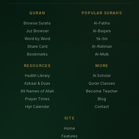
QURAN
POPULAR SURAHS
Browse Surahs
Al-Fatiha
Juz Browser
Al-Baqara
Word by Word
Ya-Sin
Share Card
Ar-Rahman
Bookmarks
Al-Mulk
RESOURCES
MORE
Hadith Library
AI Scholar
Azkaar & Duas
Quran Classes
99 Names of Allah
Become Teacher
Prayer Times
Blog
Hijri Calendar
Contact
SITE
Home
Features