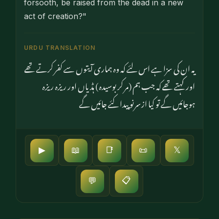
forsooth, be raised from the dead in a new
act of creation?"
URDU TRANSLATION
یہ ان کی سزا ہے اس لئے کہ وہ ہماری آیتوں سے کفر کرتے تھے
اور کہتے تھے کہ جب ہم (مر کر بوسیدہ) ہڈیاں اور ریزہ ریزہ
ہوجائیں گے تو کیا ازسرنو پیدا کئے جائیں گے
▶
📖
📑
📜
𝕏
📋
💬