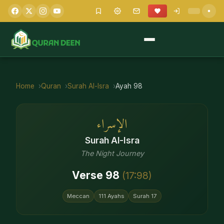
Home
Quran
Surah
Al-Isra
Ayah
98
الإسراء
Surah
Al-Isra
The Night Journey
Verse
98
(
17
:
98
)
Meccan
111
Ayahs
Surah
17