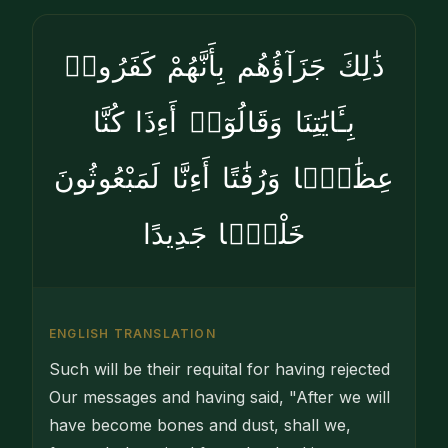
ذَٰلِكَ جَزَآؤُهُم بِأَنَّهُمْ كَفَرُوا۟
بِـَٔايَٰتِنَا وَقَالُوٓا۟ أَءِذَا كُنَّا
عِظَٰمًۭا وَرُفَٰتًا أَءِنَّا لَمَبْعُوثُونَ
خَلْقًۭا جَدِيدًا
ENGLISH TRANSLATION
Such will be their requital for having rejected
Our messages and having said, "After we will
have become bones and dust, shall we,