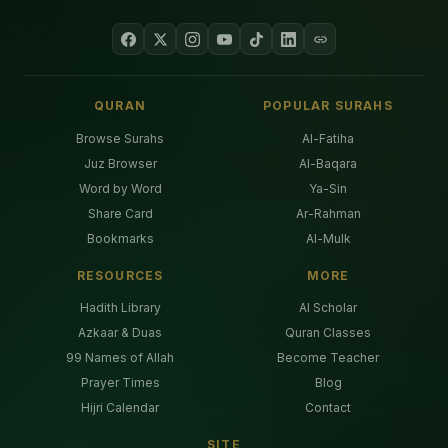
QURAN
POPULAR SURAHS
Browse Surahs
Al-Fatiha
Juz Browser
Al-Baqara
Word by Word
Ya-Sin
Share Card
Ar-Rahman
Bookmarks
Al-Mulk
RESOURCES
MORE
Hadith Library
AI Scholar
Azkaar & Duas
Quran Classes
99 Names of Allah
Become Teacher
Prayer Times
Blog
Hijri Calendar
Contact
SITE