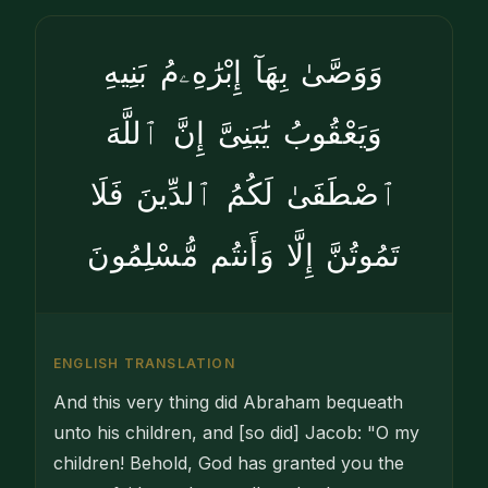
وَوَصَّىٰ بِهَآ إِبْرَٰهِۦمُ بَنِيهِ
وَيَعْقُوبُ يَٰبَنِىَّ إِنَّ ٱللَّهَ
ٱصْطَفَىٰ لَكُمُ ٱلدِّينَ فَلَا
تَمُوتُنَّ إِلَّا وَأَنتُم مُّسْلِمُونَ
ENGLISH TRANSLATION
And this very thing did Abraham bequeath
unto his children, and [so did] Jacob: "O my
children! Behold, God has granted you the