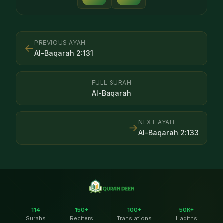
PREVIOUS AYAH
←
Al-Baqarah
2
:
131
FULL SURAH
Al-Baqarah
NEXT AYAH
→
Al-Baqarah
2
:
133
114
150+
100+
50K+
Surahs
Reciters
Translations
Hadiths