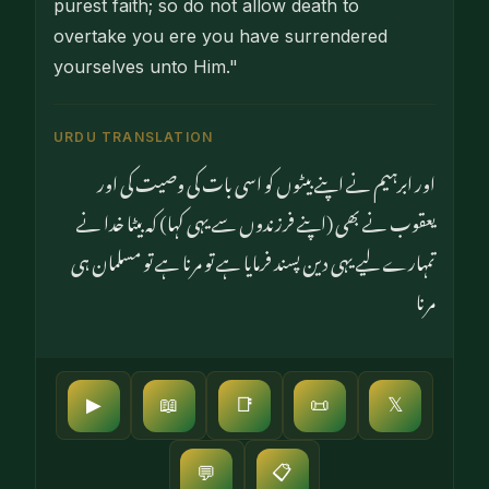
purest faith; so do not allow death to
overtake you ere you have surrendered
yourselves unto Him."
URDU TRANSLATION
اور ابرہیم نے اپنے بیٹوں کو اسی بات کی وصیت کی اور
یعقوب نے بھی (اپنے فرزندوں سے یہی کہا) کہ بیٹا خدا نے
تمہارے لیے یہی دین پسند فرمایا ہے تو مرنا ہے تو مسلمان ہی
مرنا
▶
📖
📑
📜
𝕏
📋
💬