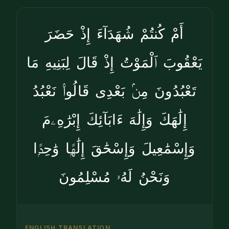
أَمْ كُنتُمْ شُهَدَآءَ إِذْ حَضَرَ
يَعْقُوبَ ٱلْمَوْتُ إِذْ قَالَ لِبَنِيهِ مَا
تَعْبُدُونَ مِنۢ بَعْدِى قَالُوا۟ نَعْبُدُ
إِلَٰهَكَ وَإِلَٰهَ ءَابَآئِكَ إِبْرَٰهِۦمَ
وَإِسْمَٰعِيلَ وَإِسْحَٰقَ إِلَٰهًۭا وَٰحِدًۭا
وَنَحْنُ لَهُۥ مُسْلِمُونَ
ENGLISH TRANSLATION