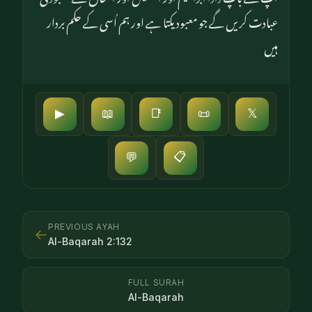
عبادت کریں گے جو معبود یکتا ہے اور ہم اُسی کے حکم بردار
ہیں
▶
📖
📑
📜
𝕏
📋
💬
PREVIOUS AYAH
←
Al-Baqarah
2
:
132
FULL SURAH
Al-Baqarah