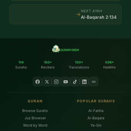
NEXT AYAH
→
Al-Baqarah
2
:
134
114
150+
100+
50K+
Surahs
Reciters
Translations
Hadiths
QURAN
POPULAR SURAHS
Browse Surahs
Al-Fatiha
Juz Browser
Al-Baqara
Word by Word
Ya-Sin