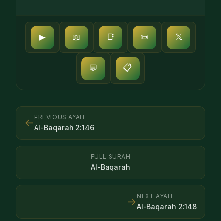
▶
📖
📑
📜
𝕏
📋
💬
PREVIOUS AYAH
←
Al-Baqarah
2
:
146
FULL SURAH
Al-Baqarah
NEXT AYAH
→
Al-Baqarah
2
:
148