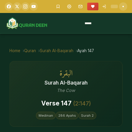
Home
Quran
Surah
Al-Baqarah
Ayah
147
البقرة
Surah
Al-Baqarah
The Cow
Verse
147
(
2
:
147
)
Medinan
286
Ayahs
Surah
2