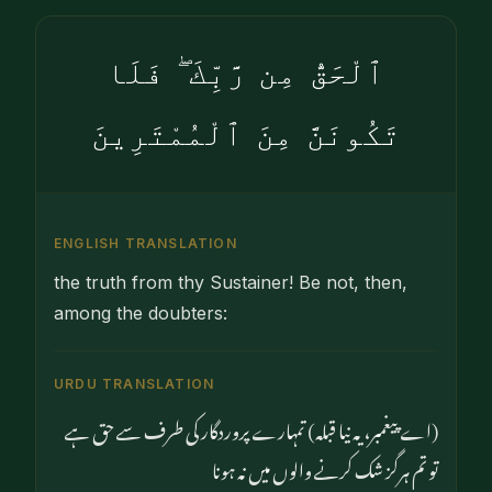
ٱلْحَقُّ مِن رَّبِّكَ ۖ فَلَا
تَكُونَنَّ مِنَ ٱلْمُمْتَرِينَ
ENGLISH TRANSLATION
the truth from thy Sustainer! Be not, then,
among the doubters:
URDU TRANSLATION
(اے پیغمبر، یہ نیا قبلہ) تمہارے پروردگار کی طرف سے حق ہے
تو تم ہرگز شک کرنے والوں میں نہ ہونا