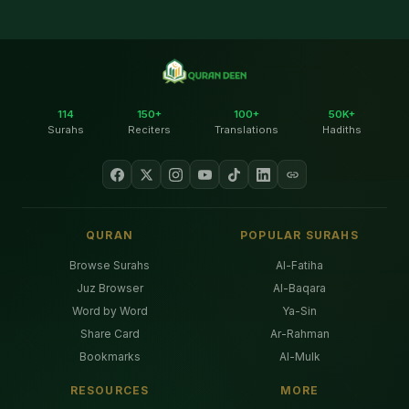
114
150+
100+
50K+
Surahs
Reciters
Translations
Hadiths
QURAN
POPULAR SURAHS
Browse Surahs
Al-Fatiha
Juz Browser
Al-Baqara
Word by Word
Ya-Sin
Share Card
Ar-Rahman
Bookmarks
Al-Mulk
RESOURCES
MORE