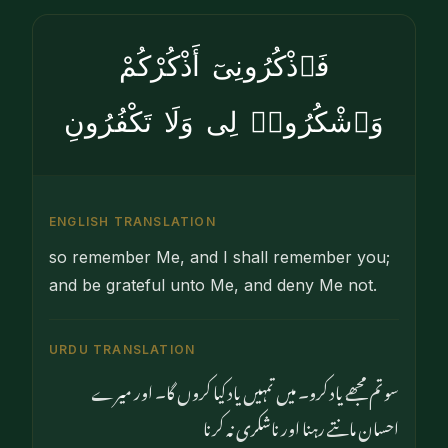
فَٱذْكُرُونِىٓ أَذْكُرْكُمْ
وَٱشْكُرُوا۟ لِى وَلَا تَكْفُرُونِ
ENGLISH TRANSLATION
so remember Me, and I shall remember you;
and be grateful unto Me, and deny Me not.
URDU TRANSLATION
سو تم مجھے یاد کرو۔ میں تمہیں یاد کیا کروں گا۔ اور میرے
احسان مانتے رہنا اور ناشکری نہ کرنا