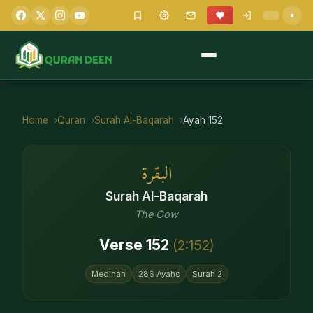
Home
Quran
Surah
Al-Baqarah
Ayah
152
البقرة
Surah
Al-Baqarah
The Cow
Verse
152
(
2
:
152
)
Medinan
286
Ayahs
Surah
2