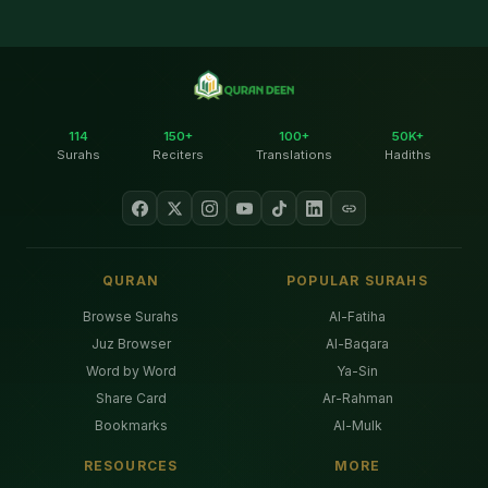
114
150+
100+
50K+
Surahs
Reciters
Translations
Hadiths
QURAN
POPULAR SURAHS
Browse Surahs
Al-Fatiha
Juz Browser
Al-Baqara
Word by Word
Ya-Sin
Share Card
Ar-Rahman
Bookmarks
Al-Mulk
RESOURCES
MORE