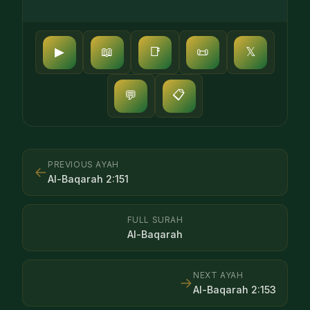
▶
📖
📑
📜
𝕏
📋
💬
PREVIOUS AYAH
←
Al-Baqarah
2
:
151
FULL SURAH
Al-Baqarah
NEXT AYAH
→
Al-Baqarah
2
:
153