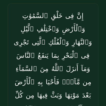
إِنَّ فِى خَلْقِ ٱلسَّمَٰوَٰتِ
وَٱلْأَرْضِ وَٱخْتِلَٰفِ ٱلَّيْلِ
وَٱلنَّهَارِ وَٱلْفُلْكِ ٱلَّتِى تَجْرِى
فِى ٱلْبَحْرِ بِمَا يَنفَعُ ٱلنَّاسَ
وَمَآ أَنزَلَ ٱللَّهُ مِنَ ٱلسَّمَآءِ
مِن مَّآءٍۢ فَأَحْيَا بِهِ ٱلْأَرْضَ
بَعْدَ مَوْتِهَا وَبَثَّ فِيهَا مِن كُلِّ