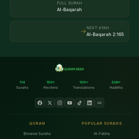
FULL SURAH
Al-Baqarah
NEXT AYAH
→
Al-Baqarah
2
:
165
114
150+
100+
50K+
Surahs
Reciters
Translations
Hadiths
QURAN
POPULAR SURAHS
Browse Surahs
Al-Fatiha