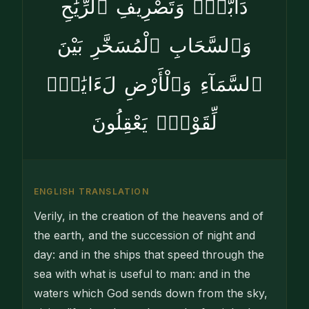
دَآبَّةٍۢ وَتَصْرِيفِ ٱلرِّيَٰحِ
وَٱلسَّحَابِ ٱلْمُسَخَّرِ بَيْنَ
ٱلسَّمَآءِ وَٱلْأَرْضِ لَءَايَٰتٍۢ
لِّقَوْمٍۢ يَعْقِلُونَ
ENGLISH TRANSLATION
Verily, in the creation of the heavens and of
the earth, and the succession of night and
day: and in the ships that speed through the
sea with what is useful to man: and in the
waters which God sends down from the sky,