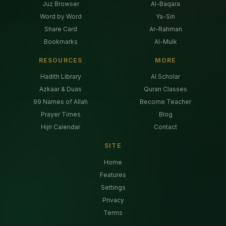
Juz Browser
Al-Baqara
Word by Word
Ya-Sin
Share Card
Ar-Rahman
Bookmarks
Al-Mulk
RESOURCES
MORE
Hadith Library
AI Scholar
Azkaar & Duas
Quran Classes
99 Names of Allah
Become Teacher
Prayer Times
Blog
Hijri Calendar
Contact
SITE
Home
Features
Settings
Privacy
Terms