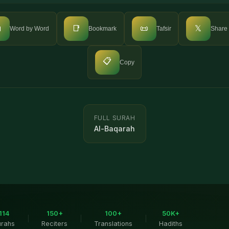

📑
📜
𝕏
Word by Word
Bookmark
Tafsir
Share
📋
Copy
FULL SURAH
Al-Baqarah
114
150+
100+
50K+
|
|
|
urahs
Reciters
Translations
Hadiths