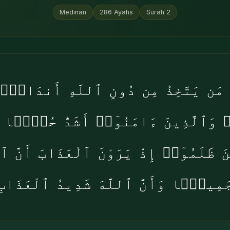
Medinan
286
Ayahs
Surah
2
 مَن يَتَّخِذُ مِن دُونِ ٱللَّهِ أَندَادًۭا 
 ۖ وَٱلَّذِينَ ءَامَنُوٓا۟ أَشَدُّ حُبًّۭا لِّ
 ظَلَمُوٓا۟ إِذْ يَرَوْنَ ٱلْعَذَابَ أَنَّ ٱلْق
َمِيعًۭا وَأَنَّ ٱللَّهَ شَدِيدُ ٱلْعَذَابِ