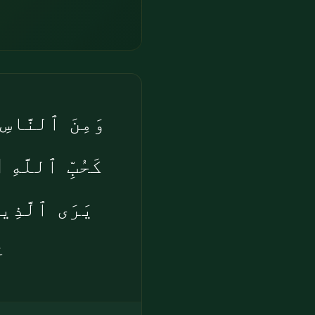
وَمِنَ ٱلنَّاسِ
كَحُبِّ ٱللَّهِ
يَرَى ٱلَّذِينَ
ج