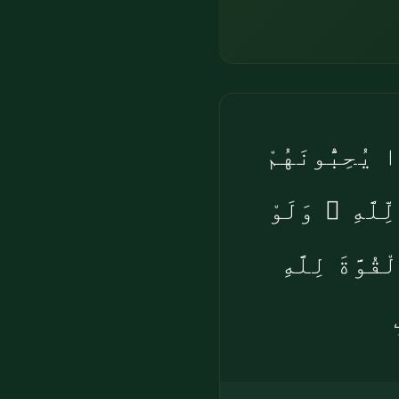
يُحِبُّونَهُمْ
لَّهِ ۗ وَلَوْ
ُوَّةَ لِلَّهِ