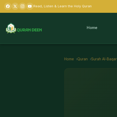
Read, Listen & Learn the Holy Quran
Home
Home
Quran
Surah
Al-Baqa