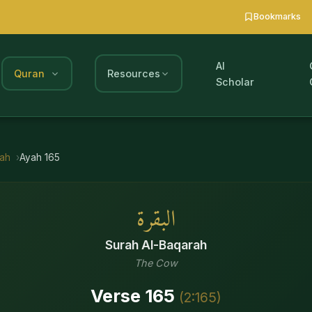
Bookmarks
AI
Quran
Resources
Scholar
rah
Ayah
165
البقرة
Surah
Al-Baqarah
The Cow
Verse
165
(
2
:
165
)