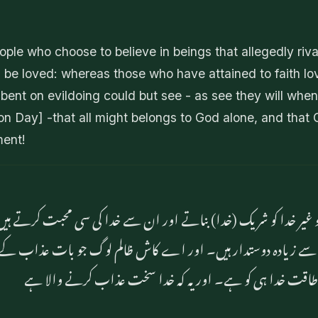
ople who choose to believe in beings that allegedly riv
 be loved: whereas those who have attained to faith lo
e bent on evildoing could but see - as see they will whe
ion Day] -that all might belongs to God alone, and that 
ment!
 غیر خدا کو شریک (خدا) بناتے اور ان سے خدا کی سی محبت کرتے ہی
 سے زیادہ دوستدار ہیں۔ اور اے کاش ظالم لوگ جو بات عذاب ک
طاقت خدا ہی کو ہے۔ اور یہ کہ خدا سخت عذاب کرنے والا ہے