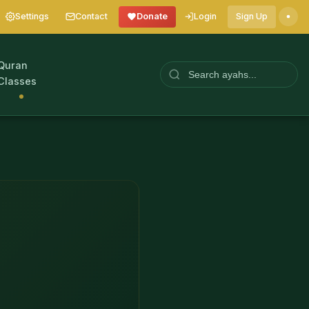
Settings
Contact
Donate
Login
Sign Up
Quran
Classes