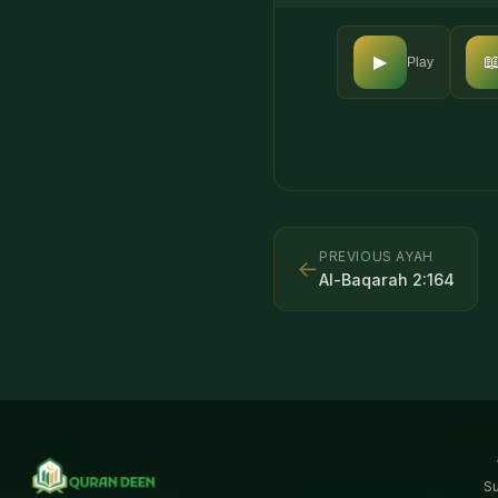

▶
Play
PREVIOUS AYAH
←
Al-Baqarah
2
:
164
S