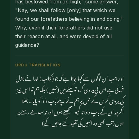
has bestowed from on high," some answer,
"Nay, we shall follow [only] that which we
found our forefathers believing in and doing."
Why, even if their forefathers did not use
their reason at all, and were devoid of all
guidance?
URDU TRANSLATION
اور جب ان لوگوں سے کہا جاتا ہے کہ جو (کتاب) خدا نے نازل
فرمائی ہے اس کی پیروی کرو تو کہتے ہیں (نہیں) بلکہ ہم تو اسی چیز
کی پیروی کریں گے جس پر ہم نے اپنے باپ دادا کو پایا۔ بھلا
اگرچہ ان کے باپ دادا نہ کچھ سمجھتے ہوں اورنہ سیدھے رستے پر
ہوں (تب بھی وہ انہیں کی تقلید کئے جائیں گے)