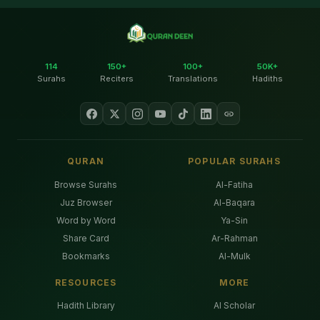
114
150+
100+
50K+
Surahs
Reciters
Translations
Hadiths
QURAN
POPULAR SURAHS
Browse Surahs
Al-Fatiha
Juz Browser
Al-Baqara
Word by Word
Ya-Sin
Share Card
Ar-Rahman
Bookmarks
Al-Mulk
RESOURCES
MORE
Hadith Library
AI Scholar