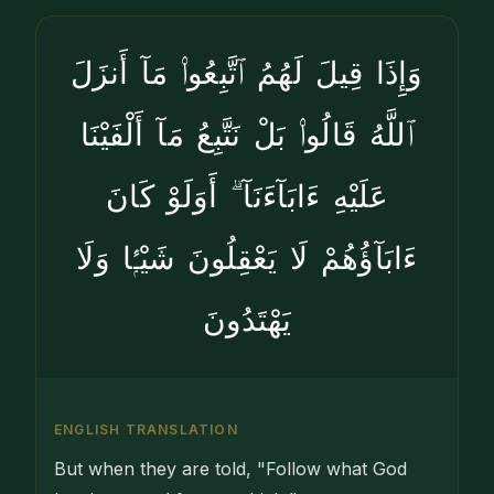
وَإِذَا قِيلَ لَهُمُ ٱتَّبِعُوا۟ مَآ أَنزَلَ
ٱللَّهُ قَالُوا۟ بَلْ نَتَّبِعُ مَآ أَلْفَيْنَا
عَلَيْهِ ءَابَآءَنَآ ۗ أَوَلَوْ كَانَ
ءَابَآؤُهُمْ لَا يَعْقِلُونَ شَيْـًۭٔا وَلَا
يَهْتَدُونَ
ENGLISH TRANSLATION
But when they are told, "Follow what God