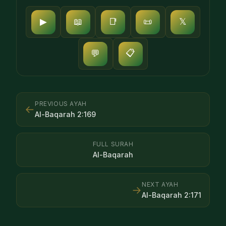
▶
📖
📑
📜
𝕏
📋
💬
PREVIOUS AYAH
←
Al-Baqarah
2
:
169
FULL SURAH
Al-Baqarah
NEXT AYAH
→
Al-Baqarah
2
:
171