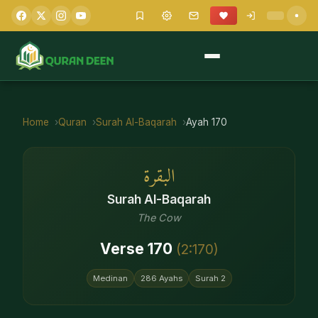
Home
Quran
Surah
Al-Baqarah
Ayah
170
البقرة
Surah
Al-Baqarah
The Cow
Verse
170
(
2
:
170
)
Medinan
286
Ayahs
Surah
2