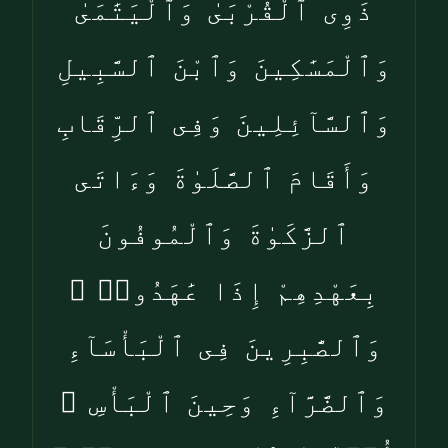
ذَوِى ٱلْقُرْبَىٰ وَٱلْيَتَٰمَىٰ
وَٱلْمَسَٰكِينَ وَٱبْنَ ٱلسَّبِيلِ
وَٱلسَّآئِلِينَ وَفِى ٱلرِّقَابِ
وَأَقَامَ ٱلصَّلَوٰةَ وَءَاتَى
ٱلزَّكَوٰةَ وَٱلْمُوفُونَ
بِعَهْدِهِمْ إِذَا عَٰهَدُوا۟ ۖ
وَٱلصَّٰبِرِينَ فِى ٱلْبَأْسَآءِ
وَٱلضَّرَّآءِ وَحِينَ ٱلْبَأْسِ ۗ