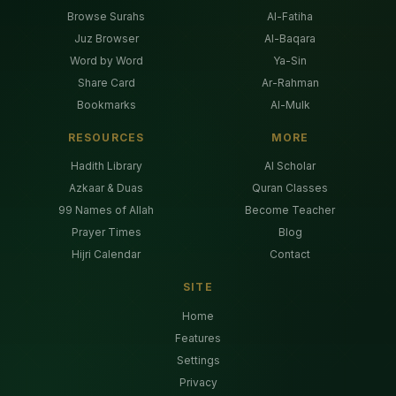
Browse Surahs
Al-Fatiha
Juz Browser
Al-Baqara
Word by Word
Ya-Sin
Share Card
Ar-Rahman
Bookmarks
Al-Mulk
RESOURCES
MORE
Hadith Library
AI Scholar
Azkaar & Duas
Quran Classes
99 Names of Allah
Become Teacher
Prayer Times
Blog
Hijri Calendar
Contact
SITE
Home
Features
Settings
Privacy