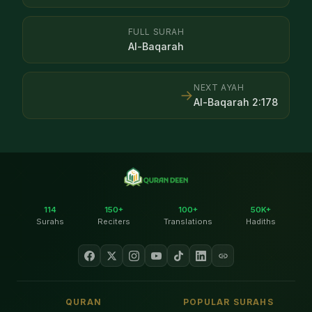
FULL SURAH
Al-Baqarah
NEXT AYAH
→
Al-Baqarah
2
:
178
114
150+
100+
50K+
Surahs
Reciters
Translations
Hadiths
QURAN
POPULAR SURAHS