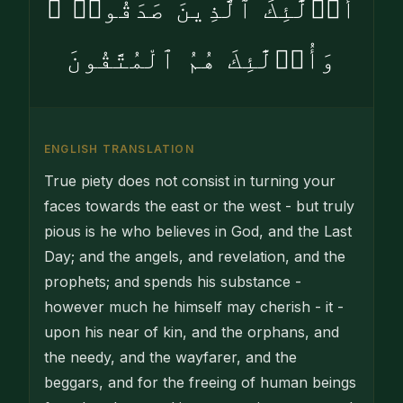
أُو۟لَٰٓئِكَ ٱلَّذِينَ صَدَقُوا۟ ۖ
وَأُو۟لَٰٓئِكَ هُمُ ٱلْمُتَّقُونَ
ENGLISH TRANSLATION
True piety does not consist in turning your
faces towards the east or the west - but truly
pious is he who believes in God, and the Last
Day; and the angels, and revelation, and the
prophets; and spends his substance -
however much he himself may cherish - it -
upon his near of kin, and the orphans, and
the needy, and the wayfarer, and the
beggars, and for the freeing of human beings