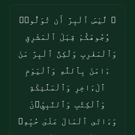
۞ لَّيْسَ ٱلْبِرَّ أَن تُوَلُّوا۟
وُجُوهَكُمْ قِبَلَ ٱلْمَشْرِقِ
وَٱلْمَغْرِبِ وَلَٰكِنَّ ٱلْبِرَّ مَنْ
ءَامَنَ بِٱللَّهِ وَٱلْيَوْمِ
ٱلْءَاخِرِ وَٱلْمَلَٰٓئِكَةِ
وَٱلْكِتَٰبِ وَٱلنَّبِيِّۦنَ
وَءَاتَى ٱلْمَالَ عَلَىٰ حُبِّهِۦ