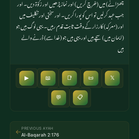
چھڑانے) میں (خرچ کریں) اور نماز پڑھیں اور زکوٰة دیں۔ اور
جب عہد کرلیں تو اس کو پورا کریں۔ اور سختی اور تکلیف میں
اور (معرکہ) کارزار کے وقت ثابت قدم رہیں۔ یہی لوگ ہیں جو
(ایمان میں) سچے ہیں اور یہی ہیں جو (خدا سے) ڈرنے والے
ہیں
▶
📖
📑
📜
𝕏
📋
💬
PREVIOUS AYAH
←
Al-Baqarah
2
:
176