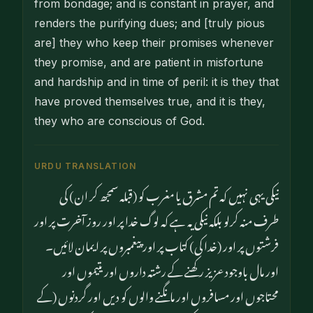
from bondage; and is constant in prayer, and
renders the purifying dues; and [truly pious
are] they who keep their promises whenever
they promise, and are patient in misfortune
and hardship and in time of peril: it is they that
have proved themselves true, and it is they,
they who are conscious of God.
URDU TRANSLATION
نیکی یہی نہیں کہ تم مشرق یا مغرب کو (قبلہ سمجھ کر ان) کی
طرف منہ کرلو بلکہ نیکی یہ ہے کہ لوگ خدا پر اور روز آخرت پر اور
فرشتوں پر اور (خدا کی) کتاب پر اور پیغمبروں پر ایمان لائیں۔
اور مال باوجود عزیز رکھنے کے رشتہ داروں اور یتیموں اور
محتاجوں اور مسافروں اور مانگنے والوں کو دیں اور گردنوں (کے