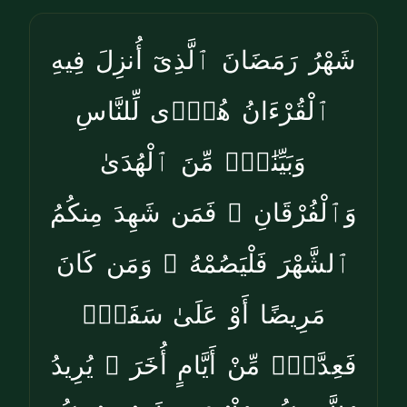
شَهْرُ رَمَضَانَ ٱلَّذِىٓ أُنزِلَ فِيهِ
ٱلْقُرْءَانُ هُدًۭى لِّلنَّاسِ
وَبَيِّنَٰتٍۢ مِّنَ ٱلْهُدَىٰ
وَٱلْفُرْقَانِ ۚ فَمَن شَهِدَ مِنكُمُ
ٱلشَّهْرَ فَلْيَصُمْهُ ۖ وَمَن كَانَ
مَرِيضًا أَوْ عَلَىٰ سَفَرٍۢ
فَعِدَّةٌۭ مِّنْ أَيَّامٍ أُخَرَ ۗ يُرِيدُ