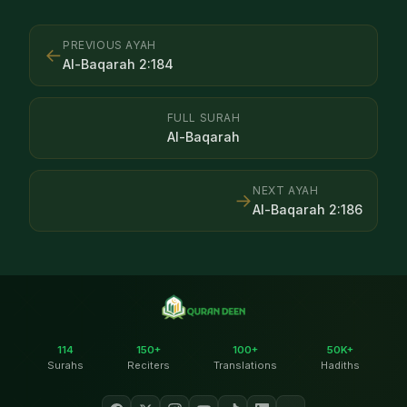
PREVIOUS AYAH
←
Al-Baqarah
2
:
184
FULL SURAH
Al-Baqarah
NEXT AYAH
→
Al-Baqarah
2
:
186
114
150+
100+
50K+
Surahs
Reciters
Translations
Hadiths