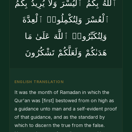
ٱللَّهُ بِكُمُ ٱلْيُسْرَ وَلَا يُرِيدُ بِكُمُ
ٱلْعُسْرَ وَلِتُكْمِلُوا۟ ٱلْعِدَّةَ
وَلِتُكَبِّرُوا۟ ٱللَّهَ عَلَىٰ مَا
هَدَىٰكُمْ وَلَعَلَّكُمْ تَشْكُرُونَ
ENGLISH TRANSLATION
It was the month of Ramadan in which the
Qur'an was [first] bestowed from on high as
a guidance unto man and a self-evident proof
of that guidance, and as the standard by
which to discern the true from the false.