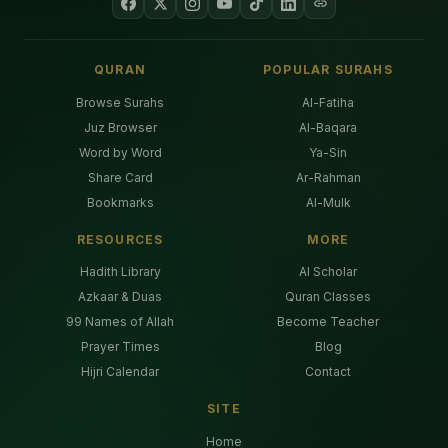
QURAN
POPULAR SURAHS
Browse Surahs
Al-Fatiha
Juz Browser
Al-Baqara
Word by Word
Ya-Sin
Share Card
Ar-Rahman
Bookmarks
Al-Mulk
RESOURCES
MORE
Hadith Library
AI Scholar
Azkaar & Duas
Quran Classes
99 Names of Allah
Become Teacher
Prayer Times
Blog
Hijri Calendar
Contact
SITE
Home