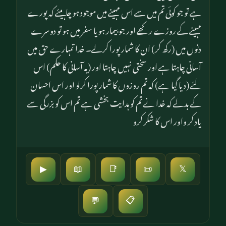
ہے تو جو کوئی تم میں سے اس مہینے میں موجود ہو چاہیئے کہ پورے
مہینے کے روزے رکھے اور جو بیمار ہو یا سفر میں ہو تو دوسرے
دنوں میں (رکھ کر) ان کا شمار پورا کرلے۔ خدا تمہارے حق میں
آسانی چاہتا ہے اور سختی نہیں چاہتا اور (یہ آسانی کا حکم) اس
لئے (دیا گیا ہے) کہ تم روزوں کا شمار پورا کرلو اور اس احسان
کے بدلے کہ خدا نے تم کو ہدایت بخشی ہے تم اس کو بزرگی سے
یاد کر واور اس کا شکر کرو
▶
📖
📑
📜
𝕏
📋
💬