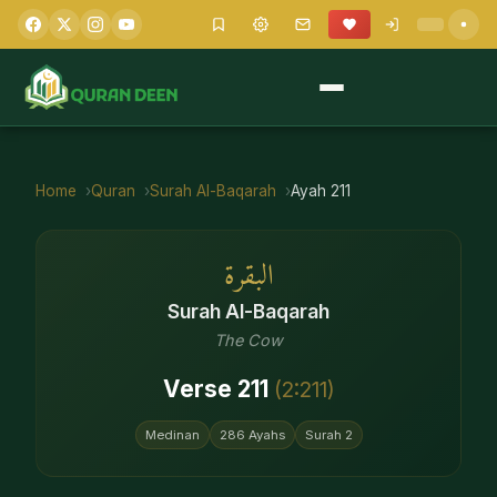
Home
Quran
Surah
Al-Baqarah
Ayah
211
البقرة
Surah
Al-Baqarah
The Cow
Verse
211
(
2
:
211
)
Medinan
286
Ayahs
Surah
2