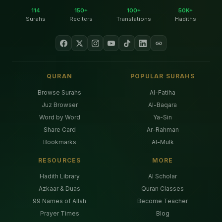
114
150+
100+
50K+
Surahs
Reciters
Translations
Hadiths
QURAN
POPULAR SURAHS
Browse Surahs
Al-Fatiha
Juz Browser
Al-Baqara
Word by Word
Ya-Sin
Share Card
Ar-Rahman
Bookmarks
Al-Mulk
RESOURCES
MORE
Hadith Library
AI Scholar
Azkaar & Duas
Quran Classes
99 Names of Allah
Become Teacher
Prayer Times
Blog