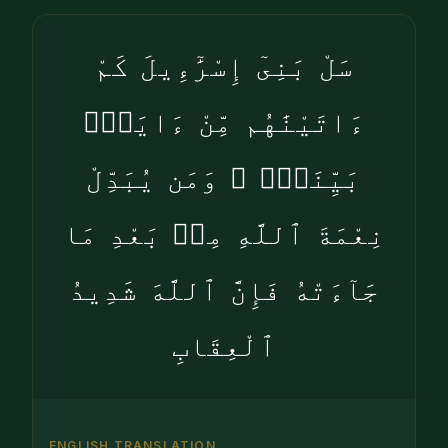
سَلْ بَنِىٓ إِسْرَٰٓءِيلَ كَمْ
ءَاتَيْنَٰهُم مِّنْ ءَايَةٍۭ
بَيِّنَةٍۢ ۗ وَمَن يُبَدِّلْ
نِعْمَةَ ٱللَّهِ مِنۢ بَعْدِ مَا
جَآءَتْهُ فَإِنَّ ٱللَّهَ شَدِيدُ
ٱلْعِقَابِ
ENGLISH TRANSLATION