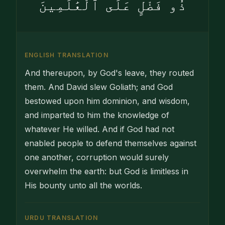
ذُو فَضْلٍ عَلَى ٱلْعَٰلَمِينَ
ENGLISH TRANSLATION
And thereupon, by God's leave, they routed
them. And David slew Goliath; and God
bestowed upon him dominion, and wisdom,
and imparted to him the knowledge of
whatever He willed. And if God had not
enabled people to defend themselves against
one another, corruption would surely
overwhelm the earth: but God is limitless in
His bounty unto all the worlds.
URDU TRANSLATION