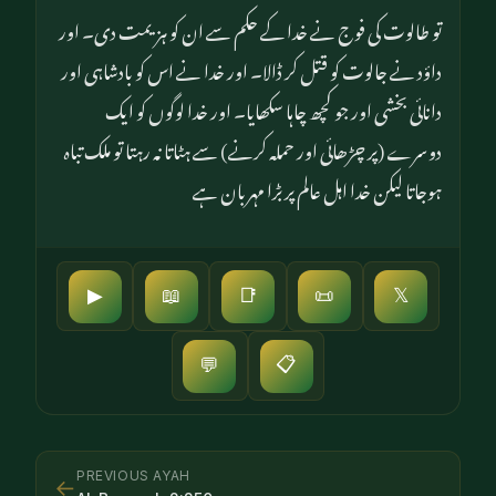
تو طالوت کی فوج نے خدا کے حکم سے ان کو ہزیمت دی۔ اور
داؤد نے جالوت کو قتل کر ڈالا۔ اور خدا نے اس کو بادشاہی اور
دانائی بخشی اور جو کچھ چاہا سکھایا۔ اور خدا لوگوں کو ایک
دوسرے (پر چڑھائی اور حملہ کرنے) سے ہٹاتا نہ رہتا تو ملک تباہ
ہوجاتا لیکن خدا اہل عالم پر بڑا مہربان ہے
▶
📖
📑
📜
𝕏
📋
💬
PREVIOUS AYAH
←