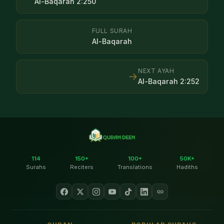
Al-Baqarah
2
:
250
FULL SURAH
Al-Baqarah
NEXT AYAH
→
Al-Baqarah
2
:
252
114
150+
100+
50K+
Surahs
Reciters
Translations
Hadiths