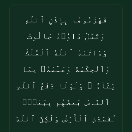
فَهَزَمُوهُم بِإِذْنِ ٱللَّهِ
وَقَتَلَ دَاوُۥدُ جَالُوتَ
وَءَاتَىٰهُ ٱللَّهُ ٱلْمُلْكَ
وَٱلْحِكْمَةَ وَعَلَّمَهُۥ مِمَّا
يَشَآءُ ۗ وَلَوْلَا دَفْعُ ٱللَّهِ
ٱلنَّاسَ بَعْضَهُم بِبَعْضٍۢ
لَّفَسَدَتِ ٱلْأَرْضُ وَلَٰكِنَّ ٱللَّهَ