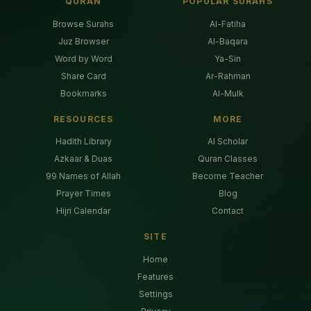
QURAN
POPULAR SURAHS
Browse Surahs
Al-Fatiha
Juz Browser
Al-Baqara
Word by Word
Ya-Sin
Share Card
Ar-Rahman
Bookmarks
Al-Mulk
RESOURCES
MORE
Hadith Library
AI Scholar
Azkaar & Duas
Quran Classes
99 Names of Allah
Become Teacher
Prayer Times
Blog
Hijri Calendar
Contact
SITE
Home
Features
Settings