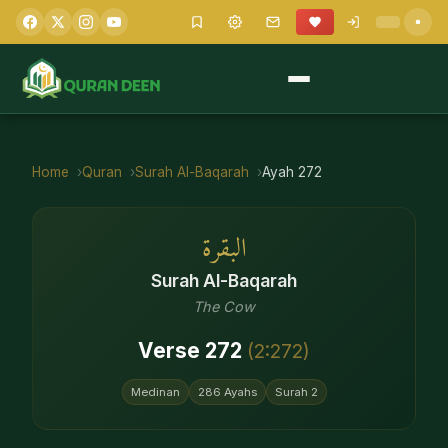
Home
Quran
Surah
Al-Baqarah
Ayah
272
البقرة
Surah
Al-Baqarah
The Cow
Verse
272
(
2
:
272
)
Medinan
286
Ayahs
Surah
2