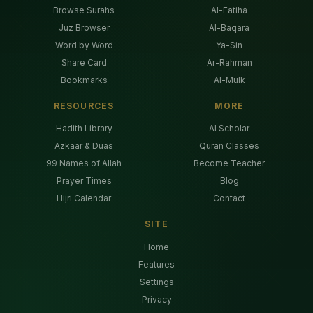
Browse Surahs
Al-Fatiha
Juz Browser
Al-Baqara
Word by Word
Ya-Sin
Share Card
Ar-Rahman
Bookmarks
Al-Mulk
RESOURCES
MORE
Hadith Library
AI Scholar
Azkaar & Duas
Quran Classes
99 Names of Allah
Become Teacher
Prayer Times
Blog
Hijri Calendar
Contact
SITE
Home
Features
Settings
Privacy