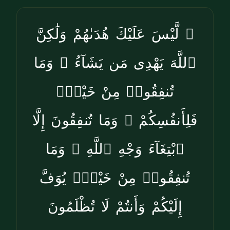
۞ لَّيْسَ عَلَيْكَ هُدَىٰهُمْ وَلَٰكِنَّ
ٱللَّهَ يَهْدِى مَن يَشَآءُ ۗ وَمَا
تُنفِقُوا۟ مِنْ خَيْرٍۢ
فَلِأَنفُسِكُمْ ۚ وَمَا تُنفِقُونَ إِلَّا
ٱبْتِغَآءَ وَجْهِ ٱللَّهِ ۚ وَمَا
تُنفِقُوا۟ مِنْ خَيْرٍۢ يُوَفَّ
إِلَيْكُمْ وَأَنتُمْ لَا تُظْلَمُونَ