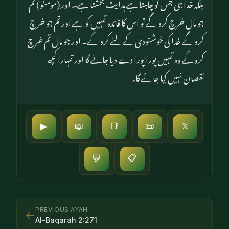
بلکہ خدا ہی جس کو چاہتا ہے ہدایت بخشتا ہے۔ اور (مومنو) تم
جو مال خرچ کرو گے تو اس کا فائدہ تمہیں کو ہے اور تم جو خرچ
کرو گے خدا کی خوشنودی کے لئے کرو گے۔ اور جو مال تم خرچ
کرو گے وہ تمہیں پورا پورا دے دیا جائے گا اور تمہارا کچھ
نقصان نہیں کیا جائے گا،
▶
📖
📑
📜
𝕏
📋
💬
PREVIOUS AYAH
←
Al-Baqarah
2
:
271