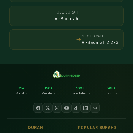
FULL SURAH
Al-Baqarah
NEXT AYAH
→
Al-Baqarah
2
:
273
114
150+
100+
50K+
Surahs
Reciters
Translations
Hadiths
QURAN
POPULAR SURAHS