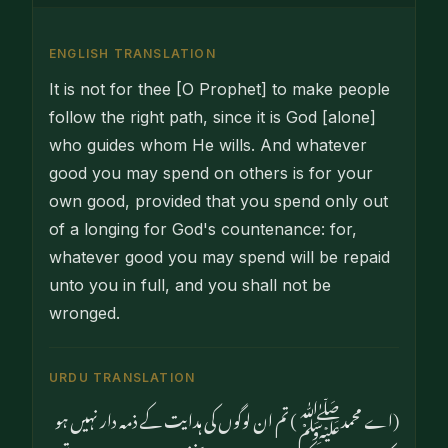
ENGLISH TRANSLATION
It is not for thee [O Prophet] to make people
follow the right path, since it is God [alone]
who guides whom He wills. And whatever
good you may spend on others is for your
own good, provided that you spend only out
of a longing for God's countenance: for,
whatever good you may spend will be repaid
unto you in full, and you shall not be
wronged.
URDU TRANSLATION
(اے محمدﷺ) تم ان لوگوں کی ہدایت کے ذمہ دار نہیں ہو