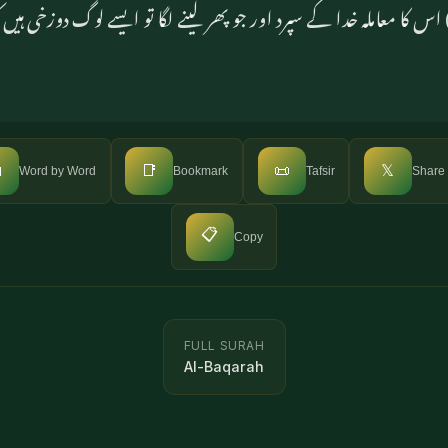
 اس کا معاملہ خدا کے سپرد اور جو پھر لینے لگا تو ایسے لوگ دوزخی ہیں

📑
📜
𝕏
Word by Word
Bookmark
Tafsir
Share
📋
Copy
FULL SURAH
Al-Baqarah