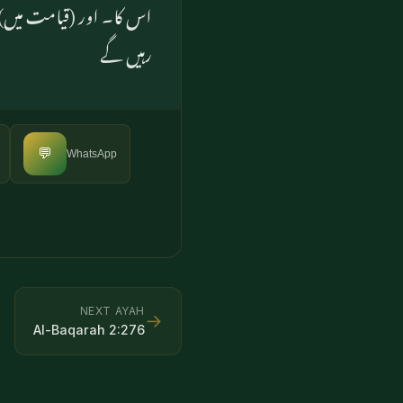
اس کا۔ اور (قیامت میں) ا)
رہیں گے
💬
WhatsApp
NEXT AYAH
→
Al-Baqarah
2
:
276