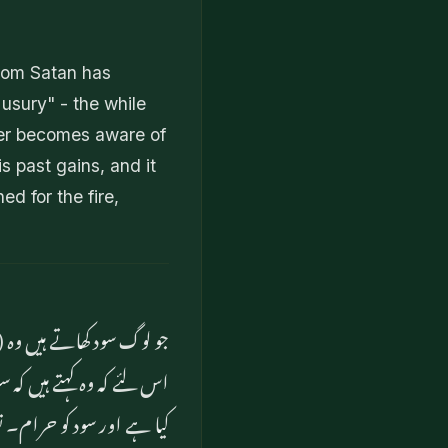
hom Satan has
 usury" - the while
ver becomes aware of
s past gains, and it
ed for the fire,
جو لوگ سود کھاتے ہیں وہ 
اس لئے کہ وہ کہتے ہیں کہ س
کیا ہے اور سود کو حرام۔ ت