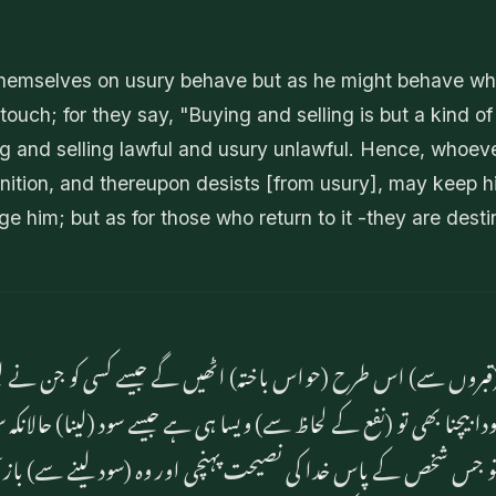
emselves on usury behave but as he might behave w
ouch; for they say, "Buying and selling is but a kind of
 and selling lawful and usury unlawful. Hence, whoe
nition, and thereupon desists [from usury], may keep hi
ge him; but as for those who return to it -they are destin
(قبروں سے) اس طرح (حواس باختہ) اٹھیں گے جیسے کسی کو جن نے لپٹ کر
ودا بیچنا بھی تو (نفع کے لحاظ سے) ویسا ہی ہے جیسے سود (لینا) حالان
و جس شخص کے پاس خدا کی نصیحت پہنچی اور وہ (سود لینے سے) باز آگیا