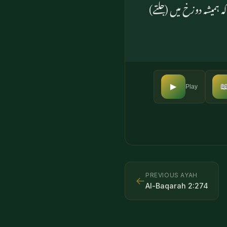
اس کا۔ اور (قیامت میں)

▶
Play
PREVIOUS AYAH
←
Al-Baqarah
2
:
274