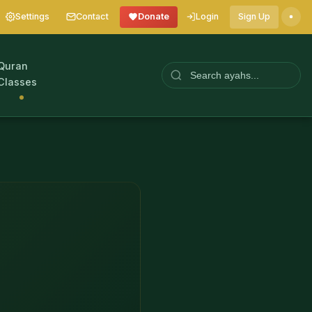
Settings
Contact
Donate
Login
Sign Up
Quran
Classes