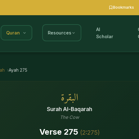
Bookmarks
AI
Quran
Resources
Scholar
rah
Ayah
275
البقرة
Surah
Al-Baqarah
The Cow
Verse
275
(
2
:
275
)