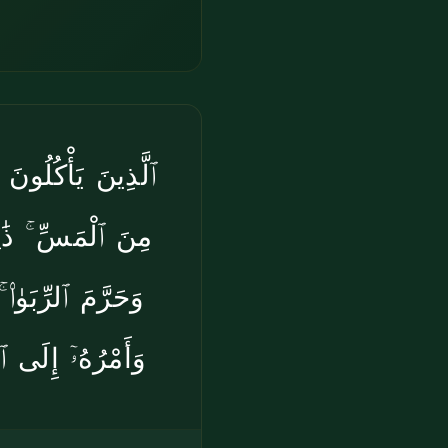
ٱلَّذِينَ يَأْكُلُونَ 
مِنَ ٱلْمَسِّ ۚ ذَٰلِكَ
وَحَرَّمَ ٱلرِّبَوٰ
وَأَمْرُهُۥٓ إِلَى ٱ