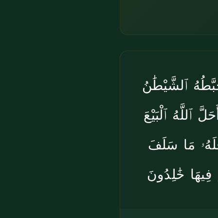
َبَّطُهُ ٱلشَّيْطَٰنُ
َلَّ ٱللَّهُ ٱلْبَيْعَ
فَلَهُۥ مَا سَلَفَ
ْ فِيهَا خَٰلِدُونَ