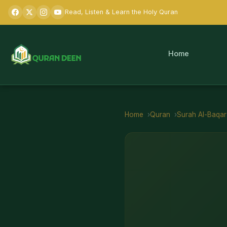
Read, Listen & Learn the Holy Quran
Home
Home
Quran
Surah
Al-Baqa