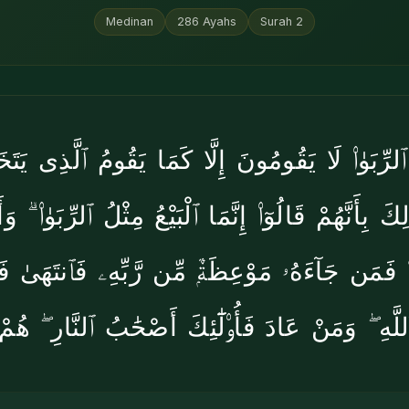
Medinan
286
Ayahs
Surah
2
ٱلرِّبَوٰا۟ لَا يَقُومُونَ إِلَّا كَمَا يَقُومُ ٱلَّذِى يَتَخ
 بِأَنَّهُمْ قَالُوٓا۟ إِنَّمَا ٱلْبَيْعُ مِثْلُ ٱلرِّبَوٰا۟ ۗ وَأَح
ا۟ ۚ فَمَن جَآءَهُۥ مَوْعِظَةٌۭ مِّن رَّبِّهِۦ فَٱنتَهَىٰ 
للَّهِ ۖ وَمَنْ عَادَ فَأُو۟لَٰٓئِكَ أَصْحَٰبُ ٱلنَّارِ ۖ هُم