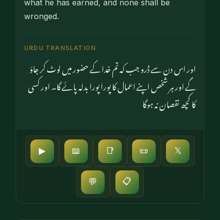
what he has earned, and none shall be
wronged.
URDU TRANSLATION
اور اس دن سے ڈرو جب کہ تم خدا کے حضور میں لوٹ کر جاؤ
گے اور ہر شخص اپنے اعمال کا پورا پورا بدلہ پائے گا۔ اور کسی
کا کچھ نقصان نہ ہوگا
▶
📖
📑
📜
𝕏
📋
💬