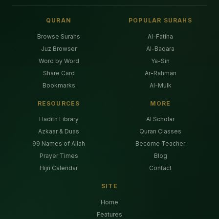
QURAN
POPULAR SURAHS
Browse Surahs
Al-Fatiha
Juz Browser
Al-Baqara
Word by Word
Ya-Sin
Share Card
Ar-Rahman
Bookmarks
Al-Mulk
RESOURCES
MORE
Hadith Library
AI Scholar
Azkaar & Duas
Quran Classes
99 Names of Allah
Become Teacher
Prayer Times
Blog
Hijri Calendar
Contact
SITE
Home
Features