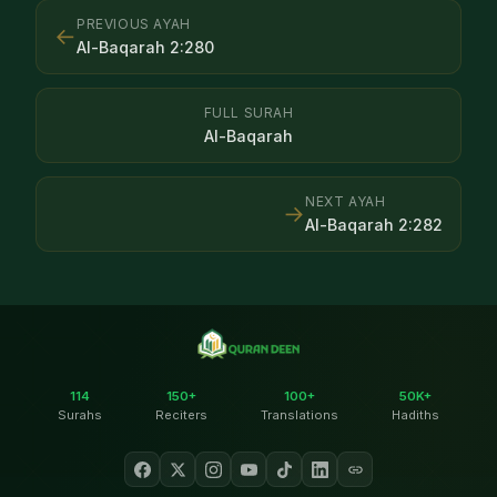
PREVIOUS AYAH
←
Al-Baqarah
2
:
280
FULL SURAH
Al-Baqarah
NEXT AYAH
→
Al-Baqarah
2
:
282
114
150+
100+
50K+
Surahs
Reciters
Translations
Hadiths