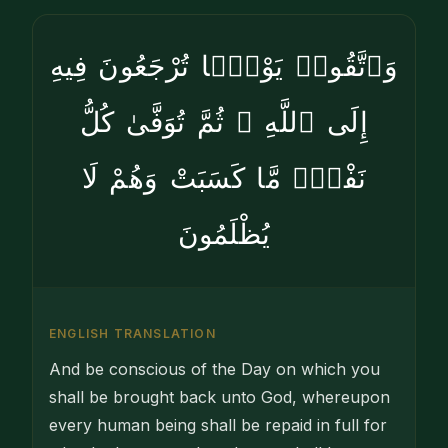
وَٱتَّقُوا۟ يَوْمًۭا تُرْجَعُونَ فِيهِ
إِلَى ٱللَّهِ ۖ ثُمَّ تُوَفَّىٰ كُلُّ
نَفْسٍۢ مَّا كَسَبَتْ وَهُمْ لَا
يُظْلَمُونَ
ENGLISH TRANSLATION
And be conscious of the Day on which you
shall be brought back unto God, whereupon
every human being shall be repaid in full for