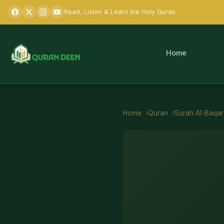
Read, Listen & Learn the Holy Quran
Home
Home
Quran
Surah
Al-Baqa