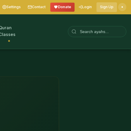
Settings
Contact
Donate
Login
Sign Up
Quran
Classes