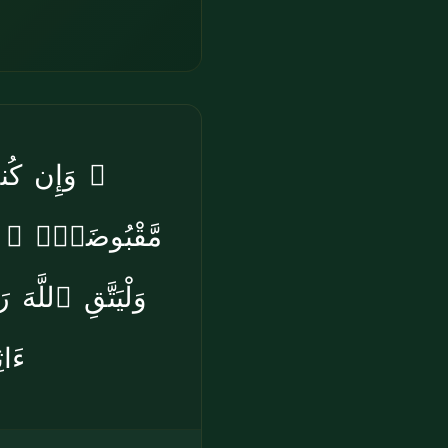
وَإِن كُنتُ
مَّقْبُوضَةٌۭ ۖ فَإِ
وَلْيَتَّقِ ٱللَّهَ
ءَا