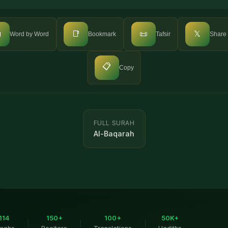

📑
📜
𝕏
Word by Word
Bookmark
Tafsir
Share
📋
Copy
FULL SURAH
Al-Baqarah
114
150+
100+
50K+
|
|
|