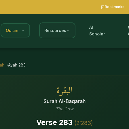
Bookmarks
AI
Quran
Resources
Scholar
rah
Ayah
283
البقرة
Surah
Al-Baqarah
The Cow
Verse
283
(
2
:
283
)