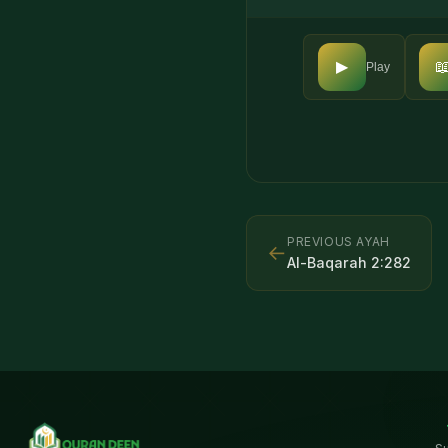

▶
Play
PREVIOUS AYAH
←
Al-Baqarah
2
:
282