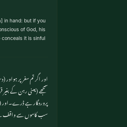
 in hand: but if you
conscious of God, his
onceals it is sinful
اور اگر تم سفر پر ہواور (دس
سمجھے (یعنی رہن کے بغیر 
پروردگار ہے ڈرے۔اور (دیک
سب کاموں سے واقف ہ