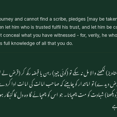
journey and cannot find a scribe, pledges [may be taken]
en let him who is trusted fulfil his trust, and let him be 
 conceal what you have witnessed - for, verily, he who c
 full knowledge of all that you do.
تاویز) لکھنے والا مل نہ سکے تو (کوئی چیز) رہن یا قبضہ رکھ کر (قرض لے لو
قرض دیدے) تو امانتدار کو چاہیئے کہ صاحب امانت کی امانت ادا کرد
ھنا) شہادت کو مت چھپانا۔ جو اس کو چھپائے گا وہ دل کا گنہگار ہ
ے