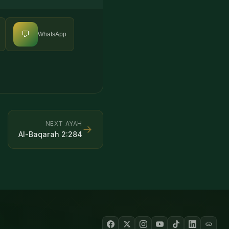
💬
WhatsApp
NEXT AYAH
→
Al-Baqarah
2
:
284