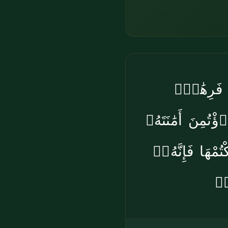
۞ رِهَٰنٌۭ
تُمِنَ أَمَٰنَتَهُۥ
ُمْهَا فَإِنَّهُۥٓ
ٌۭ