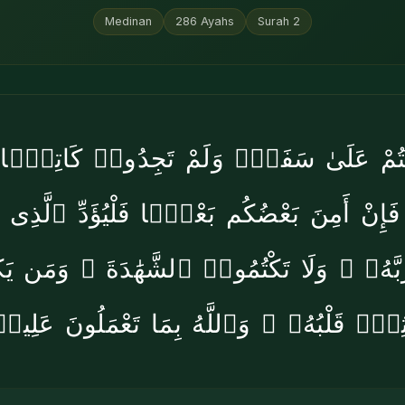
Medinan
286
Ayahs
Surah
2
مْ عَلَىٰ سَفَرٍۢ وَلَمْ تَجِدُوا۟ كَاتِبًۭا فَ
نْ أَمِنَ بَعْضُكُم بَعْضًۭا فَلْيُؤَدِّ ٱلَّذِى ٱؤْ
 رَبَّهُۥ ۗ وَلَا تَكْتُمُوا۟ ٱلشَّهَٰدَةَ ۚ وَمَن يَكْت
ثِمٌۭ قَلْبُهُۥ ۗ وَٱللَّهُ بِمَا تَعْمَلُونَ عَلِيم