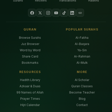
Surahs
Reciters
Translations
Hadiths
QURAN
POPULAR SURAHS
Browse Surahs
Al-Fatiha
Juz Browser
Al-Baqara
Word by Word
Ya-Sin
Share Card
Ar-Rahman
Bookmarks
Al-Mulk
RESOURCES
MORE
Hadith Library
AI Scholar
Azkaar & Duas
Quran Classes
99 Names of Allah
Become Teacher
Prayer Times
Blog
Hijri Calendar
Contact