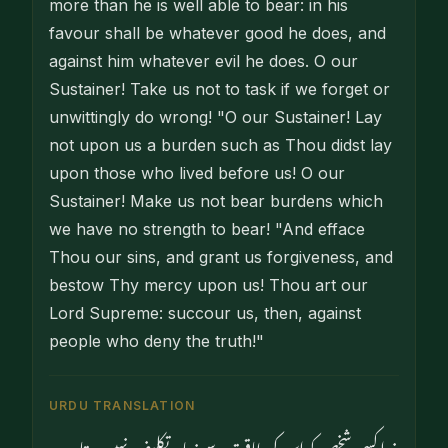
more than he is well able to bear: in his
favour shall be whatever good he does, and
against him whatever evil he does. O our
Sustainer! Take us not to task if we forget or
unwittingly do wrong! "O our Sustainer! Lay
not upon us a burden such as Thou didst lay
upon those who lived before us! O our
Sustainer! Make us not bear burdens which
we have no strength to bear! "And efface
Thou our sins, and grant us forgiveness, and
bestow Thy mercy upon us! Thou art our
Lord Supreme: succour us, then, against
people who deny the truth!"
URDU TRANSLATION
خدا کسی شخص کو اس کی طاقت سے زیادہ تکلیف نہیں دیتا۔