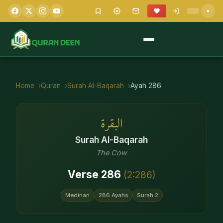
Home
Quran
Surah
Al-Baqarah
Ayah
286
البقرة
Surah
Al-Baqarah
The Cow
Verse
286
(
2
:
286
)
Medinan
286
Ayahs
Surah
2