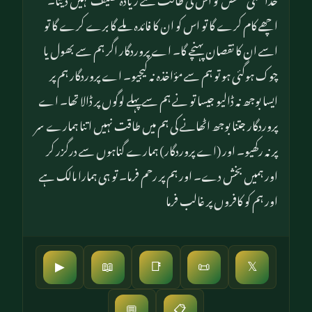
اچھے کام کرے گا تو اس کو ان کا فائدہ ملے گا برے کرے گا تو
اسے ان کا نقصان پہنچے گا۔ اے پروردگار اگر ہم سے بھول یا
چوک ہوگئی ہو تو ہم سے مؤاخذہ نہ کیجیو۔ اے پروردگار ہم پر
ایسا بوجھ نہ ڈالیو جیسا تو نے ہم سے پہلے لوگوں پر ڈالا تھا۔ اے
پروردگار جتنا بوجھ اٹھانے کی ہم میں طاقت نہیں اتنا ہمارے سر
پر نہ رکھیو۔ اور (اے پروردگار) ہمارے گناہوں سے درگزر کر
اور ہمیں بخش دے۔ اور ہم پر رحم فرما۔ تو ہی ہمارا مالک ہے
اور ہم کو کافروں پر غالب فرما
▶
📖
📑
📜
𝕏
📋
💬