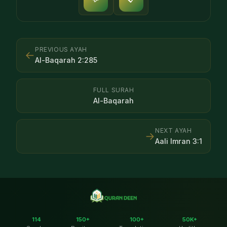
PREVIOUS AYAH
←
Al-Baqarah
2
:
285
FULL SURAH
Al-Baqarah
NEXT AYAH
→
Aali Imran
3
:
1
114
150+
100+
50K+