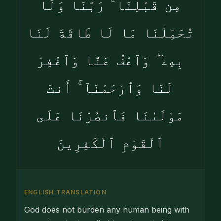
مِن قَبْلِنَا ۚ رَبَّنَا وَلَا
تُحَمِّلْنَا مَا لَا طَاقَةَ لَنَا
بِهِۦ ۖ وَٱعْفُ عَنَّا وَٱغْفِرْ
لَنَا وَٱرْحَمْنَآ ۚ أَنتَ
مَوْلَىٰنَا فَٱنصُرْنَا عَلَى
ٱلْقَوْمِ ٱلْكَٰفِرِينَ
ENGLISH TRANSLATION
God does not burden any human being with