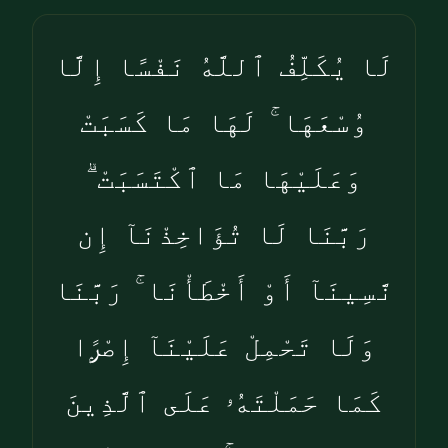
لَا يُكَلِّفُ ٱللَّهُ نَفْسًا إِلَّا
وُسْعَهَا ۚ لَهَا مَا كَسَبَتْ
وَعَلَيْهَا مَا ٱكْتَسَبَتْ ۗ
رَبَّنَا لَا تُؤَاخِذْنَآ إِن
نَّسِينَآ أَوْ أَخْطَأْنَا ۚ رَبَّنَا
وَلَا تَحْمِلْ عَلَيْنَآ إِصْرًۭا
كَمَا حَمَلْتَهُۥ عَلَى ٱلَّذِينَ