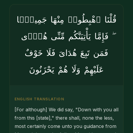
قُلْنَا ٱهْبِطُوا۟ مِنْهَا جَمِيعًۭا
ۖ فَإِمَّا يَأْتِيَنَّكُم مِّنِّى هُدًۭى
فَمَن تَبِعَ هُدَاىَ فَلَا خَوْفٌ
عَلَيْهِمْ وَلَا هُمْ يَحْزَنُونَ
ENGLISH TRANSLATION
[For although] We did say, "Down with you all
from this [state]," there shall, none the less,
most certainly come unto you guidance from