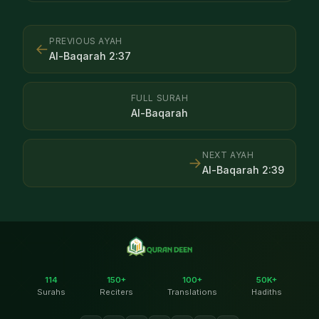
PREVIOUS AYAH
←
Al-Baqarah
2
:
37
FULL SURAH
Al-Baqarah
NEXT AYAH
→
Al-Baqarah
2
:
39
114
150+
100+
50K+
Surahs
Reciters
Translations
Hadiths