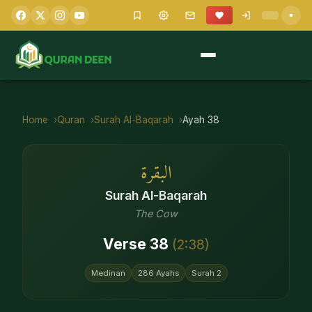
Home
Quran
Surah
Al-Baqarah
Ayah
38
البقرة
Surah
Al-Baqarah
The Cow
Verse
38
(
2
:
38
)
Medinan
286
Ayahs
Surah
2