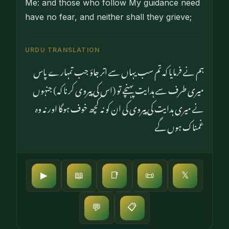
Me: and those who follow My guidance need
have no fear, and neither shall they grieve;
URDU TRANSLATION
ہم نے فرمایا کہ تم سب یہاں سے اتر جاؤ جب تمہارے پاس
میری طرف سے ہدایت پہنچے تو (اس کی پیروی کرنا کہ) جنہوں
نے میری ہدایت کی پیروی کی ان کو نہ کچھ خوف ہوگا اور نہ وہ
غمناک ہوں گے
▶
📖
📑
📜
𝕏
📋
💬