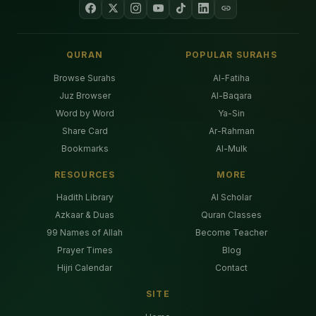
QURAN
POPULAR SURAHS
Browse Surahs
Al-Fatiha
Juz Browser
Al-Baqara
Word by Word
Ya-Sin
Share Card
Ar-Rahman
Bookmarks
Al-Mulk
RESOURCES
MORE
Hadith Library
AI Scholar
Azkaar & Duas
Quran Classes
99 Names of Allah
Become Teacher
Prayer Times
Blog
Hijri Calendar
Contact
SITE