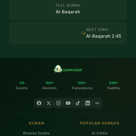
FULL SURAH
Al-Baqarah
NEXT AYAH
→
Al-Baqarah
2
:
45
114
150+
100+
50K+
Surahs
Reciters
Translations
Hadiths
QURAN
POPULAR SURAHS
Browse Surahs
Al-Fatiha