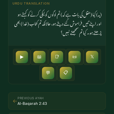
URDU TRANSLATION
(یہ) کیا (عقل کی بات ہے کہ) تم لوگوں کو نیکی کرنے کو کہتے ہو
اور اپنے تئیں فراموش کئے دیتے ہو، حالانکہ تم کتاب (خدا) بھی
پڑھتے ہو۔ کیا تم سمجھتے نہیں؟
▶
📖
📑
📜
𝕏
📋
💬
PREVIOUS AYAH
←
Al-Baqarah
2
:
43