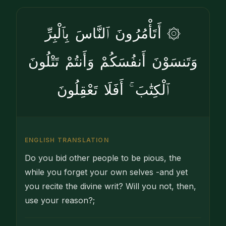
۞ أَتَأْمُرُونَ ٱلنَّاسَ بِٱلْبِرِّ
وَتَنسَوْنَ أَنفُسَكُمْ وَأَنتُمْ تَتْلُونَ
ٱلْكِتَٰبَ ۚ أَفَلَا تَعْقِلُونَ
ENGLISH TRANSLATION
Do you bid other people to be pious, the
while you forget your own selves -and yet
you recite the divine writ? Will you not, then,
use your reason?;