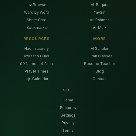
Juz Browser
Al-Baqara
Word by Word
Ya-Sin
Share Card
Ar-Rahman
Bookmarks
Al-Mulk
RESOURCES
MORE
Hadith Library
AI Scholar
Azkaar & Duas
Quran Classes
99 Names of Allah
Become Teacher
Prayer Times
Blog
Hijri Calendar
Contact
SITE
Home
Features
Settings
Privacy
Terms