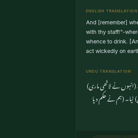
ENGLISH TRANSLATION
And [remember] when 
with thy staff!"-whe
whence to drink. [A
act wickedly on eart
URDU TRANSLATION
رو۔ (انہوں نے لاٹھی ماری
) لیا۔ (ہم نے حکم دیا