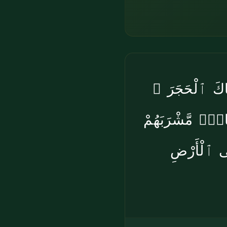
۞ اكَ ٱلْحَجَرَ
اسٍۢ مَّشْرَبَهُمْ
ۖ  ٱلْأَرْضِ