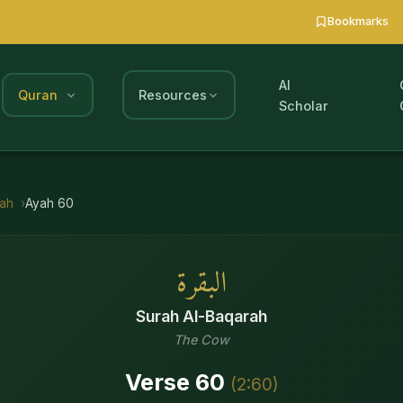
Bookmarks
AI
Quran
Resources
Scholar
rah
Ayah
60
البقرة
Surah
Al-Baqarah
The Cow
Verse
60
(
2
:
60
)