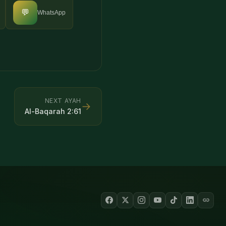
💬
WhatsApp
NEXT AYAH
→
Al-Baqarah
2
:
61