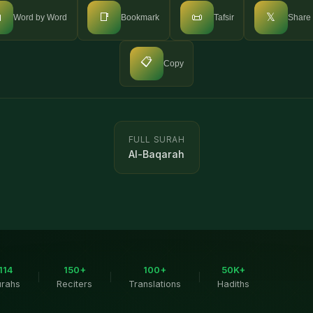

📑
📜
𝕏
Word by Word
Bookmark
Tafsir
Share
📋
Copy
FULL SURAH
Al-Baqarah
114
150+
100+
50K+
|
|
|
urahs
Reciters
Translations
Hadiths