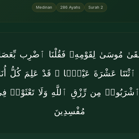
Medinan
286
Ayahs
Surah
2
قَىٰ مُوسَىٰ لِقَوْمِهِۦ فَقُلْنَا ٱضْرِب بِّعَصَ
 ٱثْنَتَا عَشْرَةَ عَيْنًۭا ۖ قَدْ عَلِمَ كُلُّ أُنَ
رَبُوا۟ مِن رِّزْقِ ٱللَّهِ وَلَا تَعْثَوْا۟ فِى
مُفْسِدِينَ