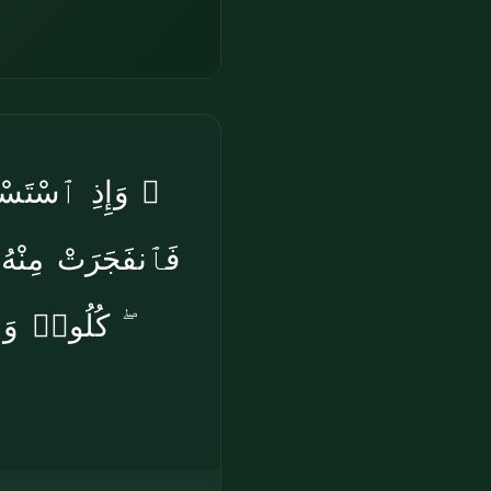
وَإِذِ ٱسْتَسْ ۖ
فَٱنفَجَرَتْ مِنْهُ
كُلُوا۟ وَٱشْ