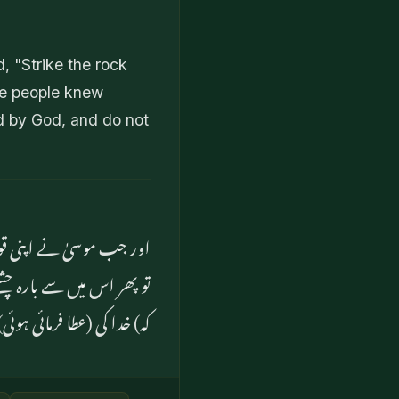
 "Strike the rock
the people knew
d by God, and do not
اور جب موسیٰ نے اپنی قوم)
تو پھر اس میں سے بارہ چشم
کہ) خدا کی (عطا فرمائی ہوئی)