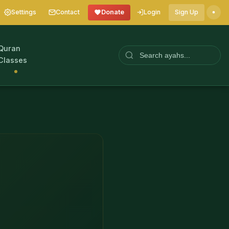
Settings
Contact
Donate
Login
Sign Up
Quran
Classes