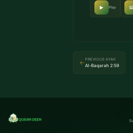

▶
Play
PREVIOUS AYAH
←
Al-Baqarah
2
:
59
S