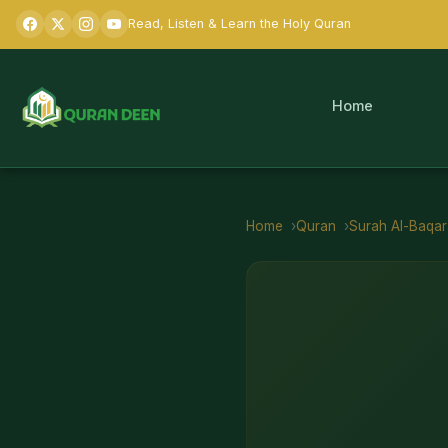
Read, Listen & Learn the Holy Quran
Home
Home
Quran
Surah
Al-Baqa