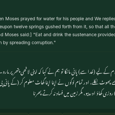
Moses prayed for water for his people and We replied,
reupon twelve springs gushed forth from it, so that all 
nd Moses said:] "Eat and drink the sustenance provide
h by spreading corruption."
 کے لیے (خدا سے) پانی مانگا تو ہم نے کہا کہ اپنی لاٹھی پتھر پر ما
ے پھوٹ نکلے، اور تمام لوگوں نے اپنا اپنا گھاٹ معلوم کر (کے پانی پی
 روزی کھاؤ اور پیو، مگر زمین میں فساد نہ کرتے پھرنا