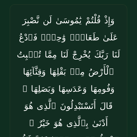
وَإِذْ قُلْتُمْ يَٰمُوسَىٰ لَن نَّصْبِرَ
عَلَىٰ طَعَامٍۢ وَٰحِدٍۢ فَٱدْعُ
لَنَا رَبَّكَ يُخْرِجْ لَنَا مِمَّا تُنۢبِتُ
ٱلْأَرْضُ مِنۢ بَقْلِهَا وَقِثَّآئِهَا
وَفُومِهَا وَعَدَسِهَا وَبَصَلِهَا ۖ
قَالَ أَتَسْتَبْدِلُونَ ٱلَّذِى هُوَ
أَدْنَىٰ بِٱلَّذِى هُوَ خَيْرٌ ۚ