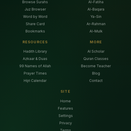
Browse Surahs
Al-Fatiha
Juz Browser
Al-Baqara
Word by Word
Ya-Sin
Share Card
Ar-Rahman
Bookmarks
Al-Mulk
RESOURCES
MORE
Hadith Library
AI Scholar
Azkaar & Duas
Quran Classes
99 Names of Allah
Become Teacher
Prayer Times
Blog
Hijri Calendar
Contact
SITE
Home
Features
Settings
Privacy
Terms