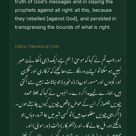
truth of God's messages and in slaying the
prophets against all right: all this, because
they rebelled [against God], and persisted in
transgressing the bounds of what is right.
URDU TRANSLATION
اور جب تم نے کہا کہ موسیٰ! ہم سے ایک (ہی) کھانے پر صبر
نہیں ہو سکتا تو اپنے پروردگار سے دعا کیجئے کہ ترکاری اور ککڑی
اور گیہوں اور مسور اور پیاز (وغیرہ) جو نباتات زمین سے اُگتی
ہیں، ہمارے لیے پیدا کر دے۔ انہوں نے کہا کہ بھلا عمدہ
چیزیں چھوڑ کر ان کے عوض ناقص چیزیں کیوں چاہتے ہوں۔
(اگر یہی چیزیں مطلوب ہیں) تو کسی شہر میں جا اترو، وہاں جو
مانگتے ہو، مل جائے گا۔ اور (آخرکار) ذلت (ورسوائی) اور
محتاجی (وبے نوائی) ان سے چمٹا دی گئی اور وہ الله کے غضب