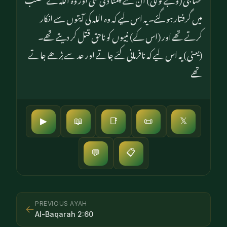
میں گرفتار ہو گئے۔ یہ اس لیے کہ وہ الله کی آیتوں سے انکار
کرتے تھے اور (اس کے) نبیوں کو ناحق قتل کر دیتے تھے۔
(یعنی) یہ اس لیے کہ نافرمانی کئے جاتے اور حد سے بڑھے جاتے
تھے
▶
📖
📑
📜
𝕏
📋
💬
PREVIOUS AYAH
←
Al-Baqarah
2
:
60