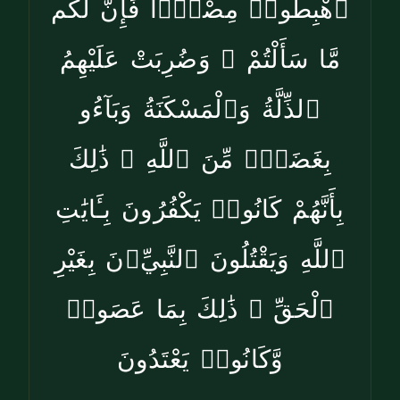
ٱهْبِطُوا۟ مِصْرًۭا فَإِنَّ لَكُم
مَّا سَأَلْتُمْ ۗ وَضُرِبَتْ عَلَيْهِمُ
ٱلذِّلَّةُ وَٱلْمَسْكَنَةُ وَبَآءُو
بِغَضَبٍۢ مِّنَ ٱللَّهِ ۗ ذَٰلِكَ
بِأَنَّهُمْ كَانُوا۟ يَكْفُرُونَ بِـَٔايَٰتِ
ٱللَّهِ وَيَقْتُلُونَ ٱلنَّبِيِّۦنَ بِغَيْرِ
ٱلْحَقِّ ۗ ذَٰلِكَ بِمَا عَصَوا۟
وَّكَانُوا۟ يَعْتَدُونَ