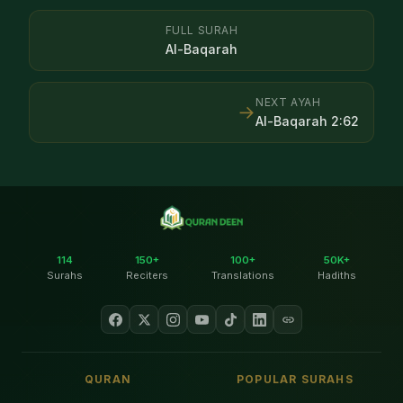
FULL SURAH
Al-Baqarah
NEXT AYAH
→
Al-Baqarah
2
:
62
114
150+
100+
50K+
Surahs
Reciters
Translations
Hadiths
QURAN
POPULAR SURAHS