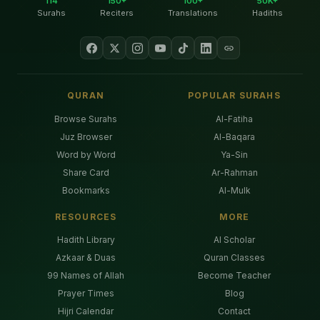
114
150+
100+
50K+
Surahs
Reciters
Translations
Hadiths
QURAN
POPULAR SURAHS
Browse Surahs
Al-Fatiha
Juz Browser
Al-Baqara
Word by Word
Ya-Sin
Share Card
Ar-Rahman
Bookmarks
Al-Mulk
RESOURCES
MORE
Hadith Library
AI Scholar
Azkaar & Duas
Quran Classes
99 Names of Allah
Become Teacher
Prayer Times
Blog
Hijri Calendar
Contact