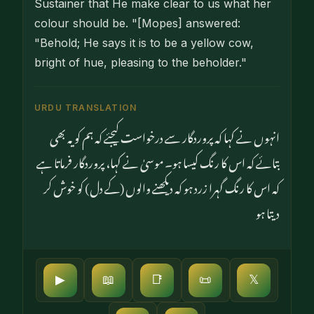
Sustainer that He make clear to us what her
colour should be. "[Mopes] answered:
"Behold; He says it is to be a yellow cow,
bright of hue, pleasing to the beholder."
URDU TRANSLATION
انہوں نے کہا کہ پروردگار سے درخواست کیجئے کہ ہم کو یہ بھی
بتائے کہ اس کا رنگ کیسا ہو۔ موسیٰ نے کہا، پروردگار فرماتا ہے
کہ اس کا رنگ گہرا زرد ہو کہ دیکھنے والوں (کے دل) کو خوش کر
دیتا ہو
▶
📖
📑
📜
𝕏