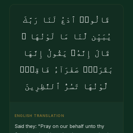
قَالُوا۟ ٱدْعُ لَنَا رَبَّكَ
يُبَيِّن لَّنَا مَا لَوْنُهَا ۚ
قَالَ إِنَّهُۥ يَقُولُ إِنَّهَا
بَقَرَةٌۭ صَفْرَآءُ فَاقِعٌۭ
لَّوْنُهَا تَسُرُّ ٱلنَّٰظِرِينَ
ENGLISH TRANSLATION
Said they: "Pray on our behalf unto thy