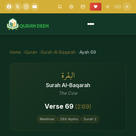
Home
Quran
Surah
Al-Baqarah
Ayah
69
البقرة
Surah
Al-Baqarah
The Cow
Verse
69
(
2
:
69
)
Medinan
286
Ayahs
Surah
2