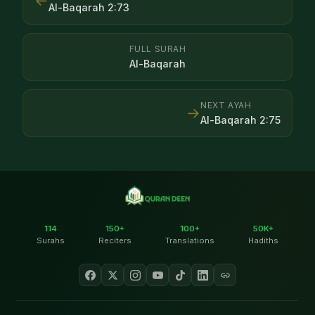
←
Al-Baqarah
2
:
73
FULL SURAH
Al-Baqarah
NEXT AYAH
→
Al-Baqarah
2
:
75
114
150+
100+
50K+
Surahs
Reciters
Translations
Hadiths