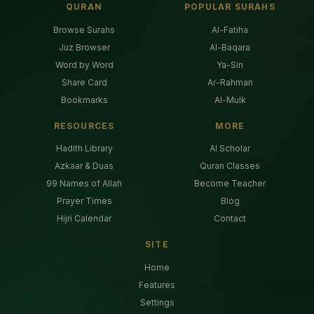
QURAN
POPULAR SURAHS
Browse Surahs
Al-Fatiha
Juz Browser
Al-Baqara
Word by Word
Ya-Sin
Share Card
Ar-Rahman
Bookmarks
Al-Mulk
RESOURCES
MORE
Hadith Library
AI Scholar
Azkaar & Duas
Quran Classes
99 Names of Allah
Become Teacher
Prayer Times
Blog
Hijri Calendar
Contact
SITE
Home
Features
Settings