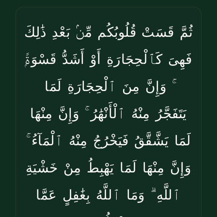
ثُمَّ قَسَتْ قُلُوبُكُم مِّنۢ بَعْدِ ذَٰلِكَ
فَهِىَ كَٱلْحِجَارَةِ أَوْ أَشَدُّ قَسْوَةًۭ
ۚ وَإِنَّ مِنَ ٱلْحِجَارَةِ لَمَا
يَتَفَجَّرُ مِنْهُ ٱلْأَنْهَٰرُ ۚ وَإِنَّ مِنْهَا
لَمَا يَشَّقَّقُ فَيَخْرُجُ مِنْهُ ٱلْمَآءُ ۚ
وَإِنَّ مِنْهَا لَمَا يَهْبِطُ مِنْ خَشْيَةِ
ٱللَّهِ ۗ وَمَا ٱللَّهُ بِغَٰفِلٍ عَمَّا