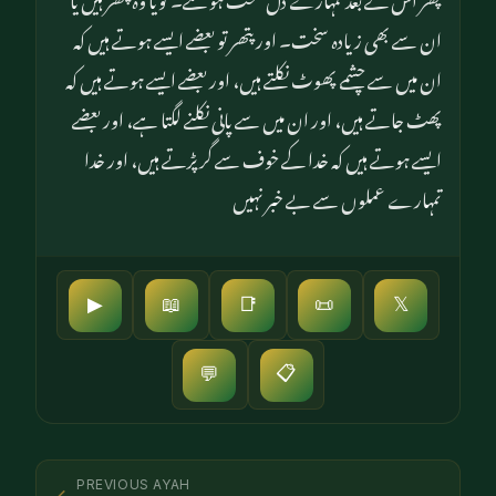
ان سے بھی زیادہ سخت۔ اور پتھر تو بعضے ایسے ہوتے ہیں کہ
ان میں سے چشمے پھوٹ نکلتے ہیں، اور بعضے ایسے ہوتے ہیں کہ
پھٹ جاتے ہیں، اور ان میں سے پانی نکلنے لگتا ہے، اور بعضے
ایسے ہوتے ہیں کہ خدا کے خوف سے گر پڑتے ہیں، اور خدا
تمہارے عملوں سے بے خبر نہیں
▶
📖
📑
📜
𝕏
📋
💬
PREVIOUS AYAH