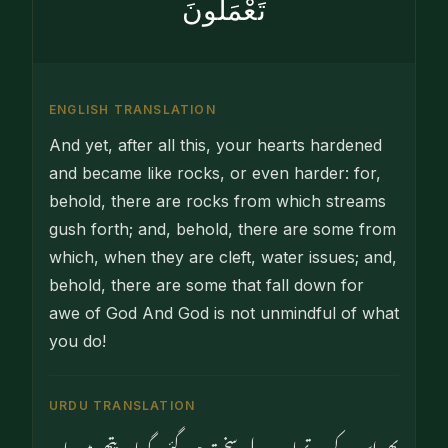
تَعْمَلُونَ
ENGLISH TRANSLATION
And yet, after all this, your hearts hardened
and became like rocks, or even harder: for,
behold, there are rocks from which streams
gush forth; and, behold, there are some from
which, when they are cleft, water issues; and,
behold, there are some that fall down for
awe of God And God is not unmindful of what
you do!
URDU TRANSLATION
پھر اس کے بعد تمہارے دل سخت ہو گئے۔ گویا وہ پتھر ہیں یا