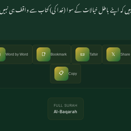
پڑھ ہیں کہ اپنے باطل خیالات کے سوا (خدا کی) کتاب سے واقف ہی

📑
📜
𝕏
Word by Word
Bookmark
Tafsir
Share
📋
Copy
FULL SURAH
Al-Baqarah