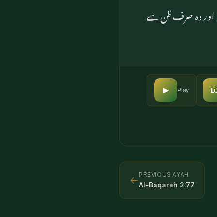
اور بعض ان میں ان 

▶
Play
PREVIOUS AYAH
←
Al-Baqarah
2
:
77