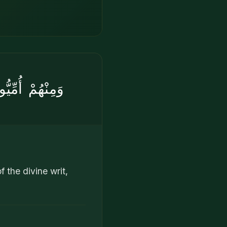
وَمِنْهُمْ أُمِّيّ
the divine writ,