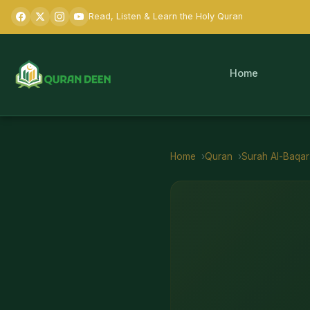
Read, Listen & Learn the Holy Quran
Home
Home
Quran
Surah
Al-Baqa