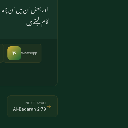
اور بعض ان میں ان پڑھ 
کام لیتے ہیں
💬
WhatsApp
NEXT AYAH
→
Al-Baqarah
2
:
79