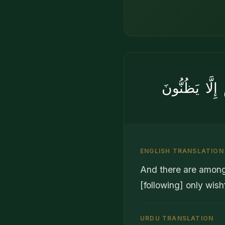
إِلَّا يَظُنُّونَ
ENGLISH TRANSLATION
And there are among 
[following] only wis
URDU TRANSLATION