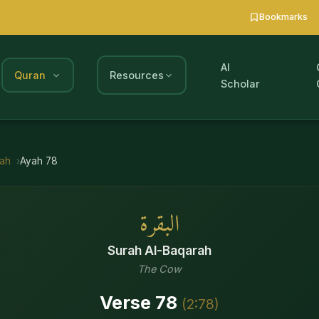
Bookmarks
AI
Quran
Resources
Scholar
rah
Ayah
78
البقرة
Surah
Al-Baqarah
The Cow
Verse
78
(
2
:
78
)