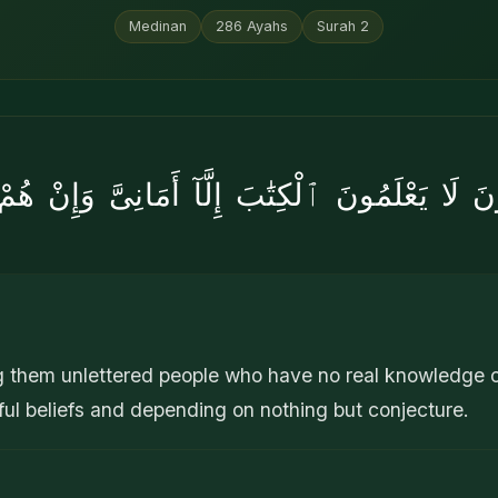
Medinan
286
Ayahs
Surah
2
ُونَ لَا يَعْلَمُونَ ٱلْكِتَٰبَ إِلَّآ أَمَانِىَّ وَإِنْ هُمْ 
them unlettered people who have no real knowledge of 
hful beliefs and depending on nothing but conjecture.