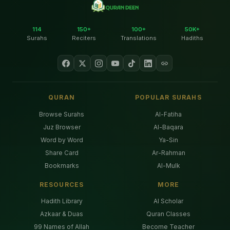
114
150+
100+
50K+
Surahs
Reciters
Translations
Hadiths
QURAN
POPULAR SURAHS
Browse Surahs
Al-Fatiha
Juz Browser
Al-Baqara
Word by Word
Ya-Sin
Share Card
Ar-Rahman
Bookmarks
Al-Mulk
RESOURCES
MORE
Hadith Library
AI Scholar
Azkaar & Duas
Quran Classes
99 Names of Allah
Become Teacher