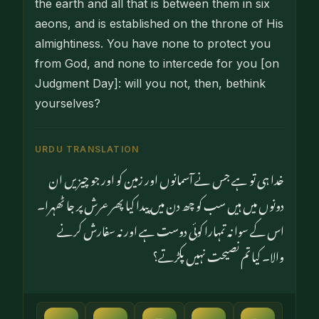
the earth and all that is between them in six
aeons, and is established on the throne of His
almightiness. You have none to protect you
from God, and none to intercede for you [on
Judgment Day]: will you not, then, bethink
yourselves?
URDU TRANSLATION
خدا ہی تو ہے جس نے آسمانوں اور زمین کو اور جو چیزیں ان
دونوں میں ہیں سب کو چھ دن میں پیدا کیا پھر عرش پر جا ٹھہرا۔
اس کے سوا نہ تمہارا کوئی دوست ہے اور نہ سفارش کرنے
والا۔ کیا تم نصیحت نہیں پکڑتے؟