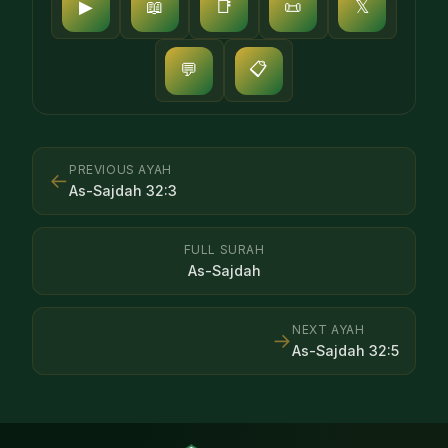
▶
📖
📑
📜
𝕏
📋
💬
PREVIOUS AYAH
←
As-Sajdah
32
:
3
FULL SURAH
As-Sajdah
NEXT AYAH
→
As-Sajdah
32
:
5