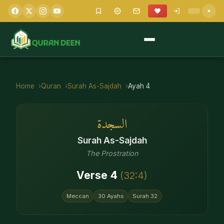
Home
Quran
Surah
As-Sajdah
Ayah
4
السجدة
Surah
As-Sajdah
The Prostration
Verse
4
(
32
:
4
)
Meccan
30
Ayahs
Surah
32