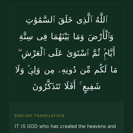
ٱللَّهُ ٱلَّذِى خَلَقَ ٱلسَّمَٰوَٰتِ
وَٱلْأَرْضَ وَمَا بَيْنَهُمَا فِى سِتَّةِ
أَيَّامٍۢ ثُمَّ ٱسْتَوَىٰ عَلَى ٱلْعَرْشِ ۖ
مَا لَكُم مِّن دُونِهِۦ مِن وَلِىٍّۢ وَلَا
شَفِيعٍ ۚ أَفَلَا تَتَذَكَّرُونَ
ENGLISH TRANSLATION
IT IS GOD who has created the heavens and