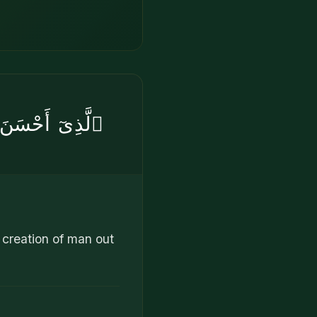
ٱلَّذِىٓ أَحْسَنَ
 creation of man out