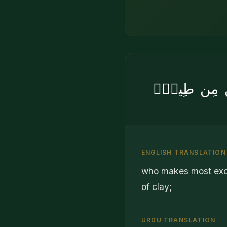
سَٰنِ مِن طِينٍۢ
ENGLISH TRANSLATION
who makes most exce
of clay;
URDU TRANSLATION