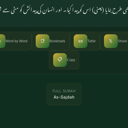
ر چیز کو بہت اچھی طرح بنایا (یعنی) اس کو پیدا کیا۔ اور انسان کی 

📑
📜
𝕏
Word by Word
Bookmark
Tafsir
Share
📋
Copy
FULL SURAH
As-Sajdah