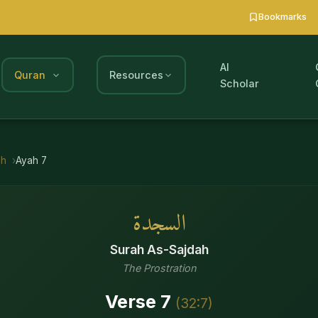
Bookmarks
AI
Quran
Resources
Scholar
ah
Ayah
7
السجدة
Surah
As-Sajdah
The Prostration
Verse
7
(
32
:
7
)