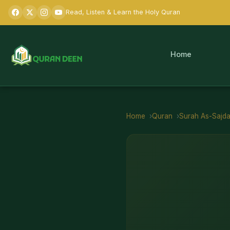
Read, Listen & Learn the Holy Quran
Home
Home
Quran
Surah
As-Sajd