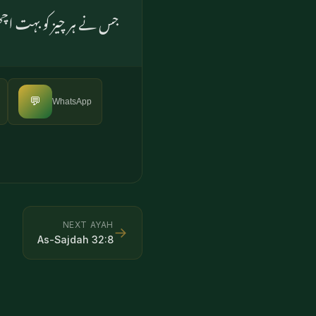
جس نے ہر چیز کو بہت اچھی 
💬
WhatsApp
NEXT AYAH
→
As-Sajdah
32
:
8