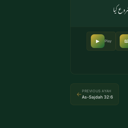
جس نے ہ

▶
Play
PREVIOUS AYAH
←
As-Sajdah
32
:
6