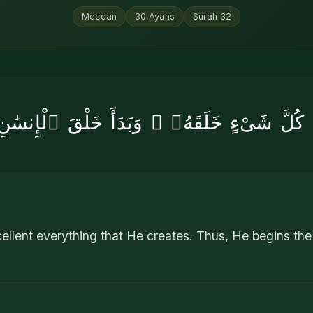
Meccan
30
Ayahs
Surah
32
 كُلَّ شَىْءٍ خَلَقَهُۥ ۖ وَبَدَأَ خَلْقَ ٱلْإِن
llent everything that He creates. Thus, He begins the